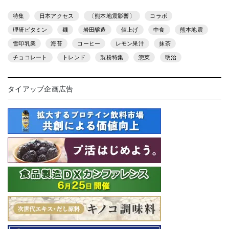
特集
日本アクセス
〔熊本地震影響〕
コラボ
理研ビタミン
麺
岩田醸造
値上げ
中食
熊本地震
雪印乳業
海苔
コーヒー
レモン果汁
抹茶
チョコレート
トレンド
製粉特集
惣菜
明治
タイアップ企画広告