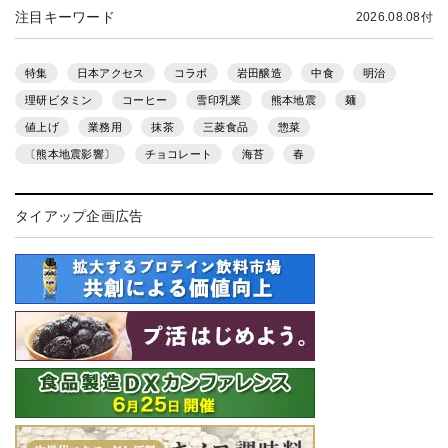
注目キーワード
2026.08.08付
特集
日本アクセス
コラボ
岩田醸造
中食
明治
理研ビタミン
コーヒー
雪印乳業
熊本地震
麺
値上げ
業務用
抹茶
三菱食品
惣菜
〔熊本地震影響〕
チョコレート
海苔
春
タイアップ企画広告