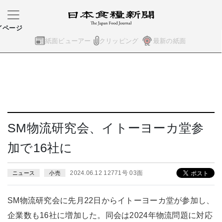
イページ
紙面ビューアー
クリッピング
最新の紙面
SM物流研究会、イトーヨーカ堂参
加で16社に
2024.06.12 12771号 03面
ニュース
小売
SM物流研究会に先月22日からイトーヨーカ堂が参加し、
企業数も16社に増加した。同会は2024年物流問題に対応