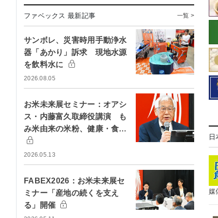
ファベックス 最新記事
一覧 >
サンボレ、災害時用手動浄水
器「あかり」訴求 現地水源
を飲料水に
2026.08.05
お米未来展セミナー：オアシ
ス・内藤富久取締役講演 も
み米由来の米粉、健康・食…
日
2026.05.13
FABEX2026：お米未来展セ
媒
ミナー「産地の続くを支え
る」開催