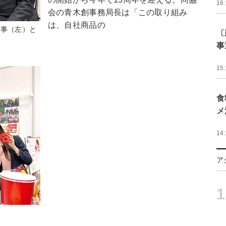
16
会の青木創事務局長は「この取り組み
は、自社商品の
理事（左）と
〔
事
15
食
メ
14
ア
1