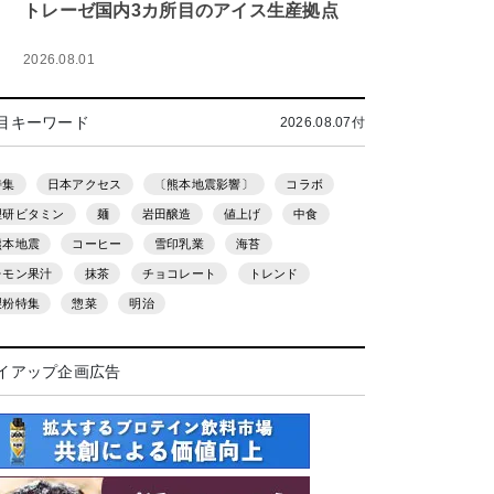
トレーゼ国内3カ所目のアイス生産拠点
2026.08.01
目キーワード
2026.08.07付
特集
日本アクセス
〔熊本地震影響〕
コラボ
理研ビタミン
麺
岩田醸造
値上げ
中食
熊本地震
コーヒー
雪印乳業
海苔
レモン果汁
抹茶
チョコレート
トレンド
製粉特集
惣菜
明治
イアップ企画広告