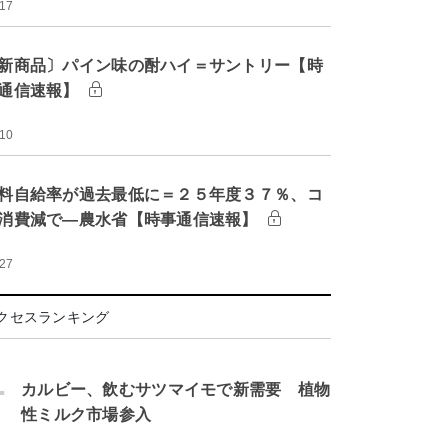
:17
新商品〕パイン味の酎ハイ＝サントリー【時
通信速報】
:10
料自給率が過去最低に＝２５年度３７％、コ
消費減で―農水省【時事通信速報】
:27
クセスランキング
.
カルビー、飲むサツマイモで新需要 植物
性ミルク市場参入