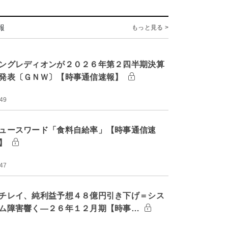
報
もっと見る >
ングレディオンが２０２６年第２四半期決算
発表〔ＧＮＷ〕【時事通信速報】
:49
ュースワード「食料自給率」【時事通信速
】
:47
チレイ、純利益予想４８億円引き下げ＝シス
ム障害響く―２６年１２月期【時事…