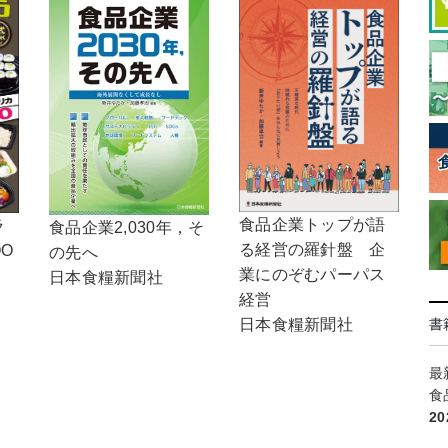
食品企業トップが語
ラ
食品企業2,030年，そ
る経営の羅針盤 企
OO
の先へ
業にのぞむパーパス
日本食糧新聞社
経営
書
日本食糧新聞社
最
食
2