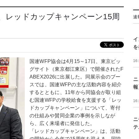
協会、レッドカップキャンペーン15周
速
イ
を
国連WFP協会は4月15～17日、東京ビッ
16
グサイト（東京都江東区）で開催されたF
ABEX2026に出展した。同展示会のブー
ニ
スでは、国連WFPの主な活動内容を紹介
報
するとともに、11年から同協会が取り組
む国連WFPの学校給食を支援する「レッ
16
ドカップキャンペーン」について、寄付
の仕組みや賛同企業の事例を示しなが
ニ
ら、広く来場者に発信した。
テ
「レッドカップキャンペーン」は、活動
の開始から今年で15周年を迎える。同協