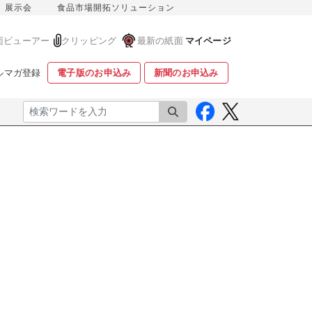
展示会
食品市場開拓ソリューション
面ビューアー
クリッピング
最新の紙面
マイページ
ルマガ登録
電子版のお申込み
新聞のお申込み
検索