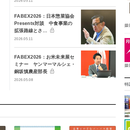
2026.05.11
FABEX2026：日本惣菜協会
Presents対談 中食事業の
媒
拡張路線とさ…
2026.05.11
FABEX2026：お米未来展セ
ミナー ヤンマーマルシェ・
媒
銅坂慎農産部長
2026.05.08
特