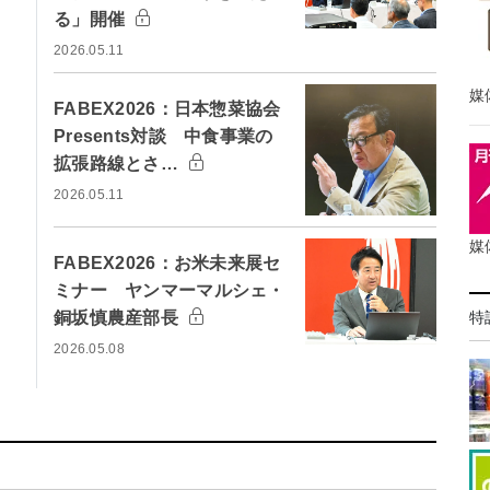
る」開催
2026.05.11
媒
FABEX2026：日本惣菜協会
Presents対談 中食事業の
拡張路線とさ…
2026.05.11
媒
FABEX2026：お米未来展セ
ミナー ヤンマーマルシェ・
銅坂慎農産部長
特
2026.05.08