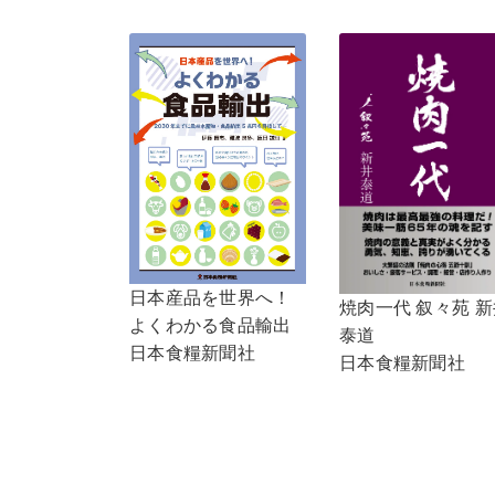
日本産品を世界へ！
焼肉一代 叙々苑 新
よくわかる食品輸出
泰道
日本食糧新聞社
日本食糧新聞社