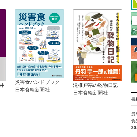
災害食ハンドブック
井
滝椎戸寒の乾物日記
日本食糧新聞社
日本食糧新聞社
書
最
食
2