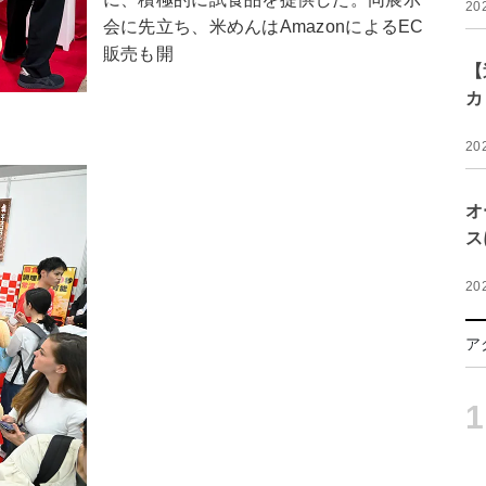
20
会に先立ち、米めんはAmazonによるEC
販売も開
【
カ
20
オ
ス
20
ア
1