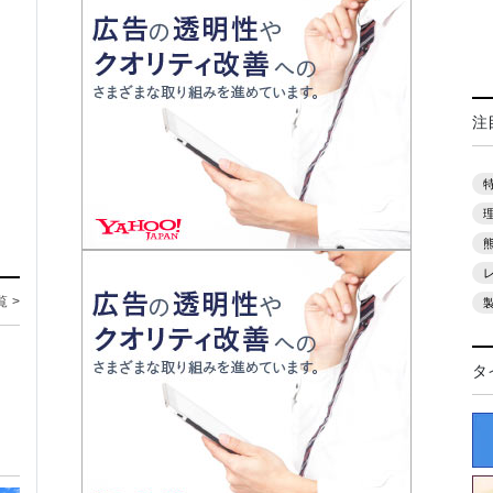
注
覧 >
タ