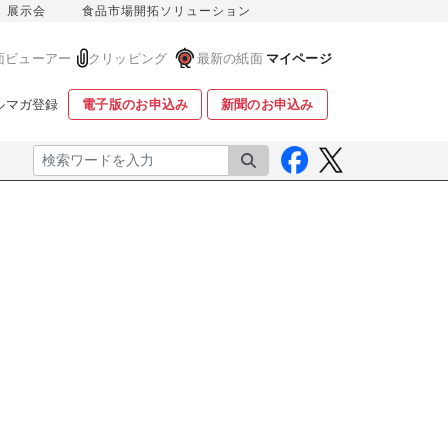
展示会
食品市場開拓ソリューション
面ビューアー
クリッピング
最新の紙面
マイページ
ルマガ登録
電子版のお申込み
新聞のお申込み
検索