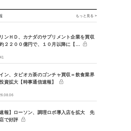
報
もっと見る >
リンＨＤ、カナダのサプリメント企業を買収
約２２００億円で、１０月以降に【…
:41
イン、タピオカ茶のゴンチャ買収＝飲食業界
投資拡大【時事通信速報】
26.08.06
速報】ローソン、調理ロボ導入店を拡大 先
店で好評