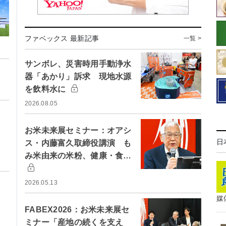
ファベックス 最新記事
一覧 >
サンボレ、災害時用手動浄水
器「あかり」訴求 現地水源
を飲料水に
2026.08.05
お米未来展セミナー：オアシ
日
ス・内藤富久取締役講演 も
み米由来の米粉、健康・食…
2026.05.13
媒
FABEX2026：お米未来展セ
ミナー「産地の続くを支え