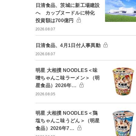
日清食品、茨城に新工場建設
へ カップヌードルに特化
投資額は700億円
2026.08.07
日清食品、4月1日付人事異動
2026.08.07
明星 大相撲 NOODLES＜味
噌ちゃんこ味ラーメン＞（明
星食品）2026年…
2026.08.05
明星 大相撲 NOODLES＜鶏
塩ちゃんこ味うどん＞（明星
食品）2026年7…