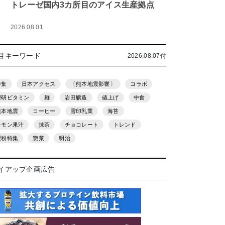
トレーゼ国内3カ所目のアイス生産拠点
2026.08.01
目キーワード
2026.08.07付
特集
日本アクセス
〔熊本地震影響〕
コラボ
理研ビタミン
麺
岩田醸造
値上げ
中食
熊本地震
コーヒー
雪印乳業
海苔
レモン果汁
抹茶
チョコレート
トレンド
製粉特集
惣菜
明治
イアップ企画広告