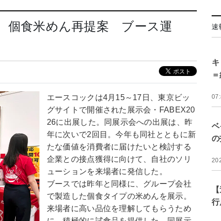
ック、個食米めん再提案 ブース運
速
キ
＝
エースコックは4月15～17日、東京ビッ
07
グサイトで開催された展示会・FABEX20
26に出展した。同展示会への出展は、昨
ベ
年に次いで2回目。今年も同社とともに新
の
たな価値を消費者に届けたいと検討する
企業との接点獲得に向けて、自社のソリ
20
ューションを来場者に発信した。
ブースでは昨年と同様に、グループ会社
【
で製造した個食タイプの米めんを展示。
行
来場者に高い品位を理解してもらうため
に、積極的に試食品を提供した。同展示