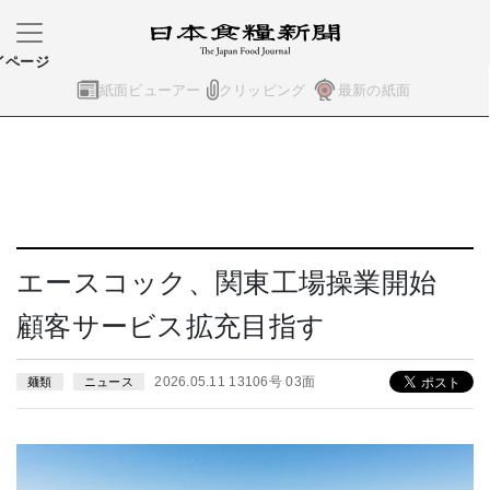
イページ
紙面ビューアー
クリッピング
最新の紙面
エースコック、関東工場操業開始
顧客サービス拡充目指す
2026.05.11 13106号 03面
麺類
ニュース