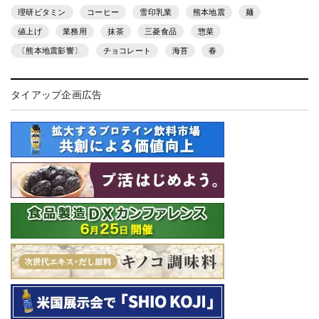
理研ビタミン
コーヒー
雪印乳業
熊本地震
麺
値上げ
業務用
抹茶
三菱食品
惣菜
〔熊本地震影響〕
チョコレート
海苔
春
タイアップ企画広告