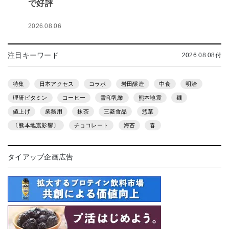
で好評
2026.08.06
注目キーワード
2026.08.08付
特集
日本アクセス
コラボ
岩田醸造
中食
明治
理研ビタミン
コーヒー
雪印乳業
熊本地震
麺
値上げ
業務用
抹茶
三菱食品
惣菜
〔熊本地震影響〕
チョコレート
海苔
春
タイアップ企画広告