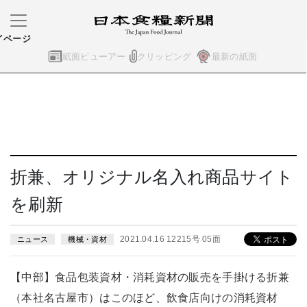
イページ
紙面ビューアー
クリッピング
最新の紙面
折兼、オリジナル名入れ商品サイト
を刷新
2021.04.16 12215号 05面
ニュース
機械・資材
【中部】食品包装資材・消耗資材の販売を手掛ける折兼
（本社名古屋市）はこのほど、飲食店向けの消耗資材