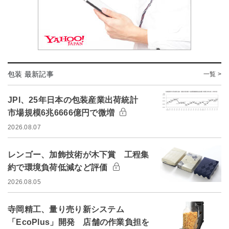
包装 最新記事
一覧 >
JPI、25年日本の包装産業出荷統計
市場規模6兆6666億円で微増
2026.08.07
レンゴー、加飾技術が木下賞 工程集
約で環境負荷低減など評価
2026.08.05
寺岡精工、量り売り新システム
「EcoPlus」開発 店舗の作業負担を