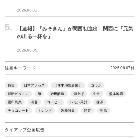
2026.08.01
5.
【速報】「みそきん」が関西初進出 関西に「元気
の出る一杯を」
2026.08.05
注目キーワード
2026.08.07付
特集
日本アクセス
〔熊本地震影響〕
コラボ
理研ビタミン
麺
岩田醸造
値上げ
中食
熊本地震
雪印乳業
海苔
コーヒー
レモン果汁
抹茶
チョコレート
トレンド
製粉特集
惣菜
明治
タイアップ企画広告