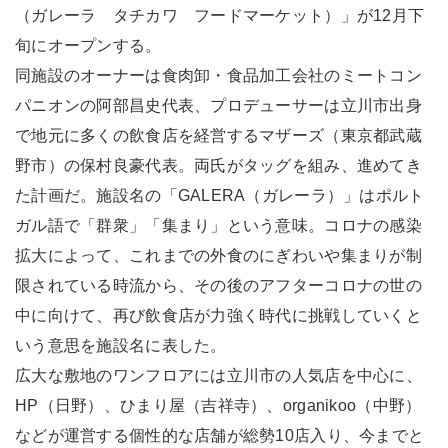
（ガレーラ タチカワ フードマーケット）」が12月下
旬にオープンする。
同施設のオーナーは食肉卸・食品加工会社のミートコン
パニオンの阿部昌史代表、プロデューサーは立川市出身
で地元に多くの飲食店を経営するマザーズ（東京都武蔵
野市）の保村良豪代表。両氏がタッグを組み、進めてき
た計画だ。施設名の「GALERA（ガレーラ）」はポルト
ガル語で「群衆」「集まり」という意味。コロナの感染
拡大によって、これまでの外食のにぎわいや集まりが制
限されている時流から、その後のアフターコロナの世の
中に向けて、再び飲食店が力強く時代に挑戦していくと
いう意思を施設名に表した。
広大な敷地のワンフロアには立川市の人気店を中心に、
HP（日野）、ひまり屋（吉祥寺）、organikoo（中野）
などが運営する個性的な店舗が総勢10店入り、今までと