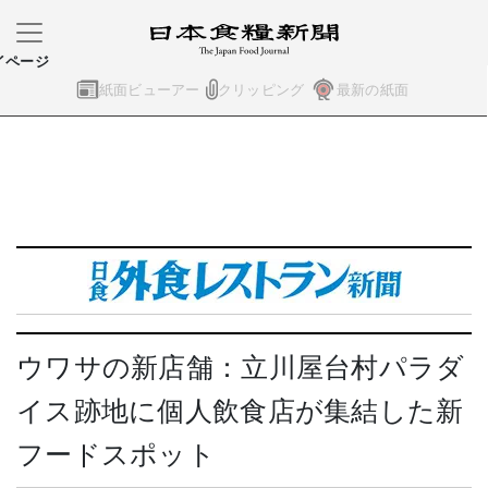
イページ
紙面ビューアー
クリッピング
最新の紙面
ウワサの新店舗：立川屋台村パラダ
イス跡地に個人飲食店が集結した新
フードスポット