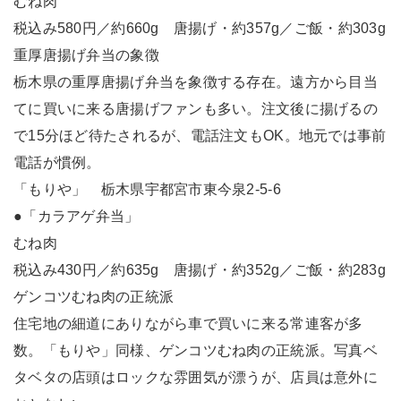
むね肉
税込み580円／約660g 唐揚げ・約357g／ご飯・約303g
重厚唐揚げ弁当の象徴
栃木県の重厚唐揚げ弁当を象徴する存在。遠方から目当
てに買いに来る唐揚げファンも多い。注文後に揚げるの
で15分ほど待たされるが、電話注文もOK。地元では事前
電話が慣例。
「もりや」 栃木県宇都宮市東今泉2-5-6
●「カラアゲ弁当」
むね肉
税込み430円／約635g 唐揚げ・約352g／ご飯・約283g
ゲンコツむね肉の正統派
住宅地の細道にありながら車で買いに来る常連客が多
数。「もりや」同様、ゲンコツむね肉の正統派。写真ベ
タベタの店頭はロックな雰囲気が漂うが、店員は意外に