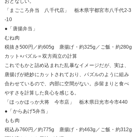
おとなしい。
「まごころ弁当 八千代店」 栃木県宇都宮市八千代2-3
-10
●「唐揚弁当」
むね肉
税抜き500円／約605g 唐揚げ・約325g／ご飯・約280g
カット+パズル＝双方両立の計算
これでもかと詰め込まれた乱暴なイメージだが、実は、
唐揚げが絶妙にカットされており、パズルのように組み
合わせているので、内部に空間がない。歩留まりと食べ
やすさを計算した良心を感じる。
「ほっかほっか大将 今市店」 栃木県日光市今市440
●「からあげ5弁当」
もも肉
税込み760円／約775g 唐揚げ・約463g／ご飯・約312g