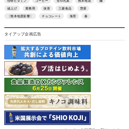
理研ビタミン
コーヒー
雪印乳業
熊本地震
麺
値上げ
業務用
抹茶
三菱食品
惣菜
〔熊本地震影響〕
チョコレート
海苔
春
タイアップ企画広告