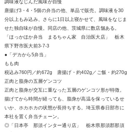
調味液なじんだ風味が自慢
唐揚げ3・4・5個の弁当の他、単品で販売。調味液を30
分以上もみ込み、さらに1日以上寝かせて、風味をなじま
せた独自味が自慢。同店の他、茨城県に数店舗ある。
「ほっかほか弁当 まるちゃん家 自治医大店」 栃木
県下野市医大前3-7-3
●「デカから5弁当」
もも肉
税込み760円／約672g 唐揚げ・約402g／ご飯・約270g
正肉と脂身の五層ゲンコツ
正肉と脂身が交互に重なった五層のゲンコツ形が特徴。
揚げてから時間が経っても、脂身が高温を保っているせ
いか、ホカホカの状態が長持ちする。埼玉県春日部市に
本社を置く弁当チェーン。
◎「日本亭 那須インター通り店」 栃木県那須郡那須