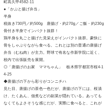
町高久甲4582-11
●「かぶと揚げ弁当」
半身
税抜き730円／約500g 唐揚げ・約270g／ご飯・約230g
骨付き半身でインパクト抜群！
鶏半身を丸ごと揚げた見栄えがインパクト抜群。豪快に
骨をしゃぶりながら食べる。これとは別の普通の唐揚げ
弁当（むね肉）が主力。野球で有名な作新学院に近く、
校内で出張販売を展開。
◎「唐揚げのお家 ママちゃん」 栃木県宇都宮市桜4-1
4-25
◆唐揚げの下から彩りがコンニチハ
見た目、唐揚げの茶色一色だが、唐揚げの下には、桜漬
け、たくあん、佃煮などの副菜が隠れている。あっても
なくてもよさそうな感じだが、実際に食べると、これが