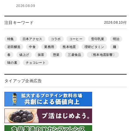
2026.08.09
注目キーワード
2026.08.10付
特集
日本アクセス
コラボ
コーヒー
雪印乳業
明治
岩田醸造
中食
業務用
熊本地震
理研ビタミン
麺
春
値上げ
抹茶
惣菜
三菱食品
〔熊本地震影響〕
味の素
チョコレート
タイアップ企画広告