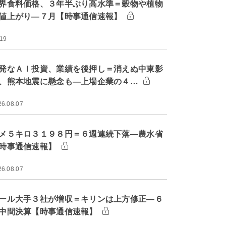
界食料価格、３年半ぶり高水準＝穀物や植物
値上がり―７月【時事通信速報】
:19
発なＡＩ投資、業績を後押し＝消えぬ中東影
、熊本地震に懸念も―上場企業の４…
26.08.07
メ５キロ３１９８円＝６週連続下落―農水省
時事通信速報】
26.08.07
ール大手３社が増収＝キリンは上方修正―６
中間決算【時事通信速報】