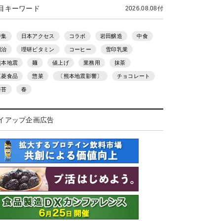
目キーワード
2026.08.08付
特集
日本アクセス
コラボ
岩田醸造
中食
明治
理研ビタミン
コーヒー
雪印乳業
熊本地震
麺
値上げ
業務用
抹茶
三菱食品
惣菜
〔熊本地震影響〕
チョコレート
海苔
春
イアップ企画広告