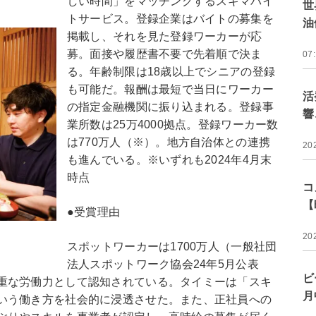
しい時間」をマッチングするスキマバイ
世
トサービス。登録企業はバイトの募集を
油
掲載し、それを見た登録ワーカーが応
募。面接や履歴書不要で先着順で決ま
07
る。年齢制限は18歳以上でシニアの登録
も可能だ。報酬は最短で当日にワーカー
活
の指定金融機関に振り込まれる。登録事
響
業所数は25万4000拠点。登録ワーカー数
は770万人（※）。地方自治体との連携
20
も進んでいる。※いずれも2024年4月末
時点
コ
【
●受賞理由
20
スポットワーカーは1700万人（一般社団
法人スポットワーク協会24年5月公表
ビ
重な労働力として認知されている。タイミーは「スキ
月
いう働き方を社会的に浸透させた。また、正社員への