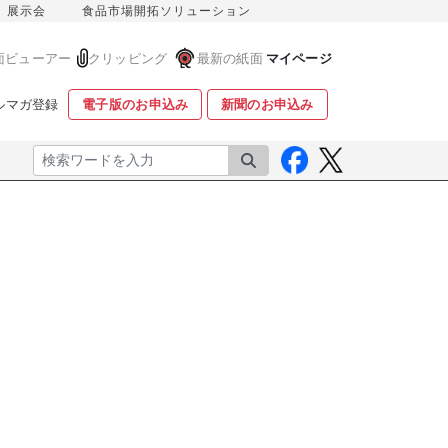
展示会
食品市場開拓ソリューション
面ビューアー
クリッピング
最新の紙面
マイページ
ルマガ登録
電子版のお申込み
新聞のお申込み
検索