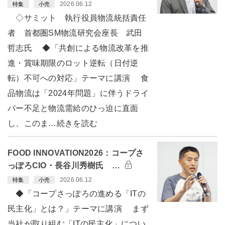
2026.06.12
特集
小売
◇サミット 執行役員物流統括責任
者 首都圏SM物流研究会座長 武田
哲志氏 ◆「共創による物流改革を推
進・賞味期限のロット逆転（日付逆
転）不可への対応」テーマに講演 食
品物流は「2024年問題」に伴うドライ
バー不足と物流需給のひっ迫に直面
し、このま…続きを読む
FOOD INNOVATION2026：コープさ
っぽろCIO・長谷川秀樹氏 …
2026.06.12
特集
小売
◆「コープさっぽろの進める「ITの
民主化」とは？」テーマに講演 まず
当社が取り組む「ITの民主化」につい