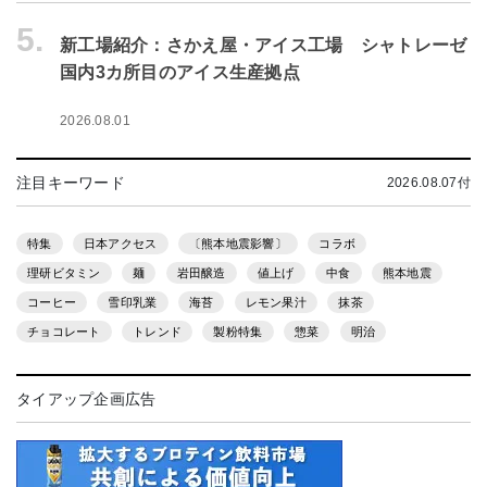
5.
新工場紹介：さかえ屋・アイス工場 シャトレーゼ
国内3カ所目のアイス生産拠点
2026.08.01
注目キーワード
2026.08.07付
特集
日本アクセス
〔熊本地震影響〕
コラボ
理研ビタミン
麺
岩田醸造
値上げ
中食
熊本地震
コーヒー
雪印乳業
海苔
レモン果汁
抹茶
チョコレート
トレンド
製粉特集
惣菜
明治
タイアップ企画広告