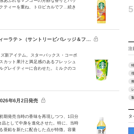
感あふれるマンゴーの芳醇な香りとパッ
5
クティーを重ね、トロピカルでフ…続き
ィーラテ＞（サントリービバレッジ＆フ…
注
ーズ新アイテム。スターバックス・コーポ
スカット果汁と満足感のあるフレッシュ
ルグレイティーに合わせた。ミルクのコ
26年6月2日発売
タ
初期発売当時の香味を再現しつつ、1日分
食品として中身を進化させた。特に、当時
る亜鉛を新たに配合した点が特徴。容量