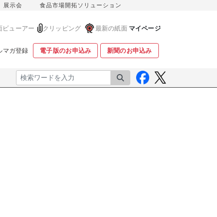
展示会
食品市場開拓ソリューション
面ビューアー
クリッピング
最新の紙面
マイページ
ルマガ登録
電子版のお申込み
新聞のお申込み
検索