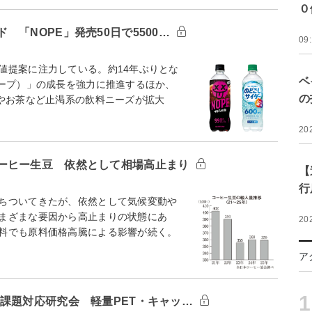
０
「NOPE」発売50日で5500…
09
提案に注力している。約14年ぶりとな
ベ
ノープ）」の成長を強力に推進するほか、
の
水やお茶など止渇系の飲料ニーズが拡大
20
ーヒー生豆 依然として相場高止まり
【
行
ちついてきたが、依然として気候変動や
まざまな要因から高止まりの状態にあ
20
料でも原料価格高騰による影響が続く。
ア
1
課題対応研究会 軽量PET・キャッ…