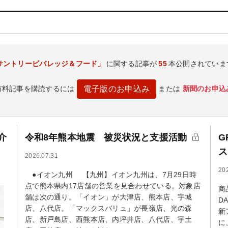
サントリービバレッジ＆フード」
に関する記事が
55
本公開されていま
有料記事を購読するには
または
新聞のお申込
電子版のお申込み
介
令和8年熊本地震 被災状況と支援活動
G
ス
2026.07.31
20
●イオン九州 【九州】イオン九州は、7月29日時
点で熊本県内17店舗の営業を見合わせている。対象店
商
舗は次の通り。「イオン」が大津店、熊本店、宇城
D
店、八代店。「マックスバリュ」が長嶺店、光の森
新
店、新戸島店、西熊本店、内坪井店、八代店、宇土
に