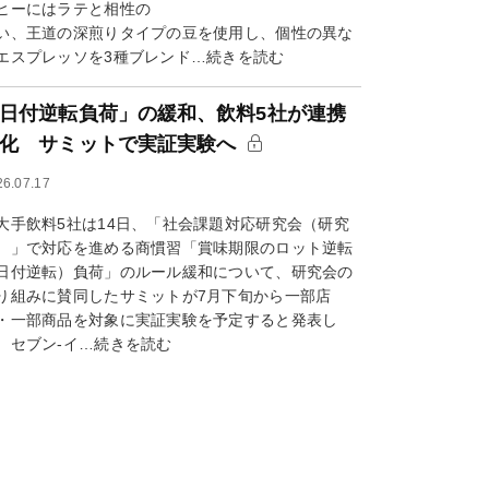
ヒーにはラテと相性の
い、王道の深煎りタイプの豆を使用し、個性の異な
エスプレッソを3種ブレンド…続きを読む
日付逆転負荷」の緩和、飲料5社が連携
化 サミットで実証実験へ
26.07.17
手飲料5社は14日、「社会課題対応研究会（研究
）」で対応を進める商慣習「賞味期限のロット逆転
日付逆転）負荷」のルール緩和について、研究会の
り組みに賛同したサミットが7月下旬から一部店
・一部商品を対象に実証実験を予定すると発表し
。セブン-イ…続きを読む