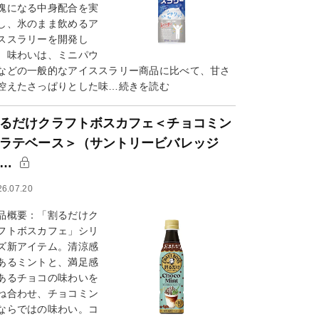
塊になる中身配合を実
し、氷のまま飲めるア
ススラリーを開発し
。味わいは、ミニパウ
などの一般的なアイススラリー商品に比べて、甘さ
控えたさっぱりとした味…続きを読む
るだけクラフトボスカフェ＜チョコミン
ラテベース＞（サントリービバレッジ
＆…
26.07.20
品概要：「割るだけク
フトボスカフェ」シリ
ズ新アイテム。清涼感
あるミントと、満足感
あるチョコの味わいを
ね合わせ、チョコミン
ならではの味わい。コ