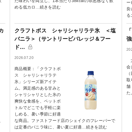
飲
た味わいを両立し、1本当たり38kcalの罪悪感なく飲
ー
める低カロ…続きを読む
良
る
カ
クラフトボス シャリシャリラテ氷 ＜塩
「
バニラ＞（サントリービバレッジ＆フー
強
ド…
20
2026.07.20
大
会
商品概要：「クラフトボ
（
ス シャリシャリラテ
取
氷」シリーズ新アイテ
舗
ム。満足感のある甘みと
た
シャリシャリとした氷の
爽快な食感を、ペットボ
トルでどこでも手軽に楽
しめる、暑い季節に好適
、
な商品。ファストフード店のシェイクのフレーバーで
は定番のバニラ味に、暑い夏に好適…続きを読む