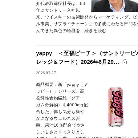
介代表取締役社長は、83
年にサントリー入社以
来、ウイスキーの技術開発からマーケティング、ビ
ル事業、サプライチェーンまで多岐にわたる部門を
んできた異色の経歴を…続きを読む
yappy ＜至福ピーチ＞（サントリービ
レッジ＆フード）2026年6月29…
2026.07.27
商品概要：新「yappy（ヤ
ッピー）」シリーズ。高
発酵性食物繊維（グアー
ガム分解物）を4000mg配
合した、体も気分も爽や
かになるウェルネス炭
酸。果汁10％配合でやさ
しい甘さとすっきりとし