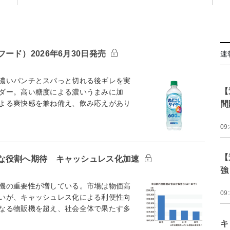
ド）2026年6月30日発売
速
濃いパンチとスパっと切れる後ギレを実
【
ダー。高い糖度による濃いうまみに加
よる爽快感を兼ね備え、飲み応えがあり
間
09
【
な役割へ期待 キャッシュレス化加速
強
機の重要性が増している。市場は物価高
09
いが、キャッシュレス化による利便性向
なる物販機を超え、社会全体で果たす多
キ