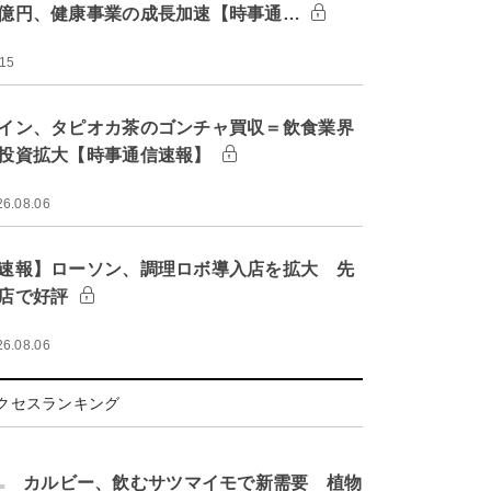
億円、健康事業の成長加速【時事通…
:15
イン、タピオカ茶のゴンチャ買収＝飲食業界
投資拡大【時事通信速報】
26.08.06
速報】ローソン、調理ロボ導入店を拡大 先
店で好評
26.08.06
クセスランキング
.
カルビー、飲むサツマイモで新需要 植物