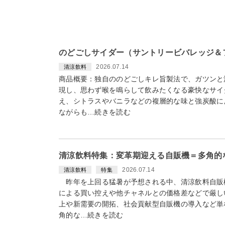
のどごしサイダー（サントリービバレッジ＆フー
2026.07.14
清涼飲料
商品概要：独自ののどごしキレ旨製法で、ガツンと
現し、思わず喉を鳴らして飲みたくなる豪快なサイ
え、シトラスやバニラなどの複層的な味と強炭酸に
ながらも…続きを読む
清涼飲料特集：変革期迎える自販機＝多角的
2026.07.14
清涼飲料
特集
昨年を上回る猛暑が予想される中、清涼飲料自販
による買い控えや他チャネルとの価格差などで厳し
上や新需要の開拓、社会貢献型自販機の導入など単
角的な…続きを読む