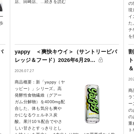
店、田崎店、…続きを読む
の
現
ー
イ
歩
た
チ
を
バ
yappy ＜爽快キウイ＞（サントリービバ
割
レッジ＆フード）2026年6月29…
ト
2026.07.27
20
商品概要：新「yappy（ヤ
ッピー）」シリーズ。高
商
発酵性食物繊維（グアー
ラ
ガム分解物）を4000mg配
ー
合した、体も気分も爽や
の
かになるウェルネス炭
の
酸。果汁10％配合でやさ
重
しい甘さとすっきりとし
ト