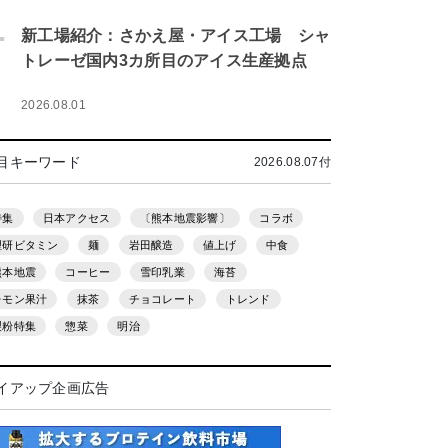
.
新工場紹介：さかえ屋・アイス工場 シャ
トレーゼ国内3カ所目のアイス生産拠点
2026.08.01
目キーワード
2026.08.07付
特集
日本アクセス
〔熊本地震影響〕
コラボ
理研ビタミン
麺
岩田醸造
値上げ
中食
熊本地震
コーヒー
雪印乳業
海苔
レモン果汁
抹茶
チョコレート
トレンド
製粉特集
惣菜
明治
イアップ企画広告