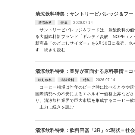
清涼飲料特集：サントリービバレッジ＆フード 
2026.07.14
清涼飲料
特集
サントリービバレッジ＆フードは、炭酸飲料の価値
る大型飲料新ブランド「ギルティ炭酸 NOPE（
新商品「のどごしサイダー」を6月30日に発売。
す…続きを読む
清涼飲料特集：業界が直面する原料事情＝コ
2026.07.14
嗜好飲料
清涼飲料
特集
コーヒー相場は昨年のピーク時に比べるとやや落
国際情勢への不安によるエネルギー価格上昇などさ
り、清涼飲料業界で巨大市場を形成するコーヒー飲
主力…続きを読む
清涼飲料特集：飲料容器「3R」の現状＝社会