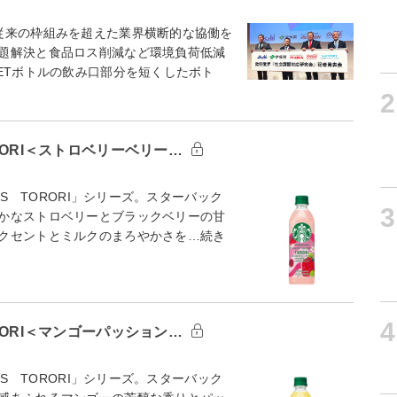
従来の枠組みを超えた業界横断的な協働を
題解決と食品ロス削減など環境負荷低減
ETボトルの飲み口部分を短くしたボト
2
ORORI＜ストロベリーベリー…
RS TORORI」シリーズ。スターバック
3
かなストロベリーとブラックベリーの甘
クセントとミルクのまろやかさを…続き
4
ORORI＜マンゴーパッション…
RS TORORI」シリーズ。スターバック