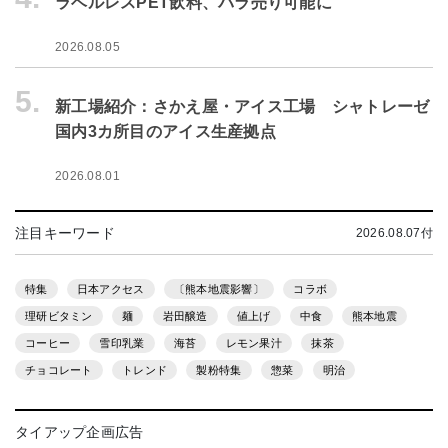
ラベルレスPET飲料、バラ売り可能に
2026.08.05
5.
新工場紹介：さかえ屋・アイス工場 シャトレーゼ
国内3カ所目のアイス生産拠点
2026.08.01
注目キーワード
2026.08.07付
特集
日本アクセス
〔熊本地震影響〕
コラボ
理研ビタミン
麺
岩田醸造
値上げ
中食
熊本地震
コーヒー
雪印乳業
海苔
レモン果汁
抹茶
チョコレート
トレンド
製粉特集
惣菜
明治
タイアップ企画広告