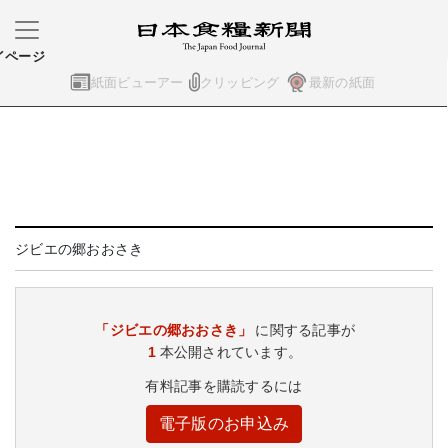
イページ
紙面ビューアー
クリッピング
最新の紙面
ジビエの郷おおさき
「ジビエの郷おおさき」
に関する記事が
1
本公開されています。
有料記事を購読するには
電子版のお申込み