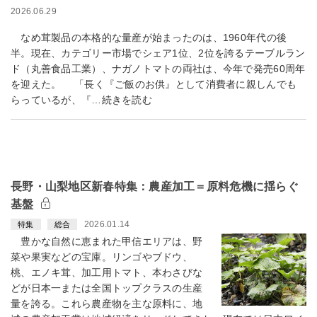
2026.06.29
なめ茸製品の本格的な量産が始まったのは、1960年代の後
半。現在、カテゴリー市場でシェア1位、2位を誇るテーブルラン
ド（丸善食品工業）、ナガノトマトの両社は、今年で発売60周年
を迎えた。 「長く『ご飯のお供』として消費者に親しんでも
らっているが、『…続きを読む
長野・山梨地区新春特集：農産加工＝原料危機に揺らぐ
基盤
2026.01.14
特集
総合
豊かな自然に恵まれた甲信エリアは、野
菜や果実などの宝庫。リンゴやブドウ、
桃、エノキ茸、加工用トマト、本わさびな
どが日本一または全国トップクラスの生産
量を誇る。これら農産物を主な原料に、地