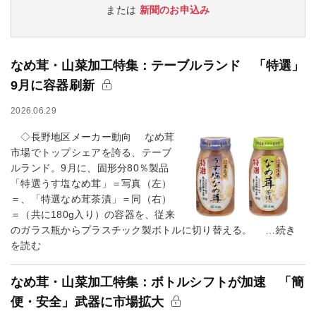
または
新聞のお申込み
なめ茸・山菜加工特集：テーブルランド 「特選」
9月に容器刷新
2026.06.29
◇長野地区メーカー動向 なめ茸
市場でトップシェアを誇る、テーブ
ルランド。9月に、固形分80％製品
「特選うす塩なめ茸」＝写真（左）
＝、「特選なめ茸茶漬」＝同（右）
＝（共に180g入り）の容器を、従来
のガラス瓶からプラスチック製ボトルに切り替える。 …続き
を読む
なめ茸・山菜加工特集：ボトルシフトが加速 「簡
便・安全」武器に市場拡大