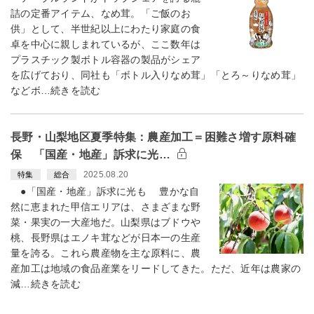
詰の定番アイテム、なめ茸。「ご飯のお
供」として、半世紀以上にわたり家庭の食
卓を中心に親しまれているが、ここ数年は
プラスチック製ボトル容器の製品がシェア
を広げており、同社も「ボトル入りなめ茸」「とろ～りなめ茸」
などボ…続きを読む
長野・山梨地区夏季特集：農産加工＝困難さ増す原料確
保 「国産・地産」訴求に光…
2025.08.20
特集
総合
●「国産・地産」訴求に光も 豊かな自
然に恵まれた甲信エリアは、さまざまな野
菜・果実の一大産地だ。山梨県はブドウや
桃、長野県はエノキ茸などが日本一の生産
量を誇る。これら農産物を主な原料に、農
産加工は地域の食品産業をリードしてきた。ただ、近年は農家の
減…続きを読む