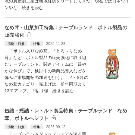
域の農産加工業は地域経済をリードしてきた。現在では日本ワイ
ンやな…続きを読む
なめ茸・山菜加工特集：テーブルランド ボトル製品の
販売強化
2025.11.28
漬物・佃煮
特集
「ボトル入りなめ茸」「とろ～りなめ
茸」など、ボトル製品の販売強化に取り組
むテーブルランド。関連アイテムは「緩や
かな伸び」で、検討中の新商品導入などを
弾みに市場開拓の加速を狙う。 4～9月の
なめ茸カテゴリー売上げは、前年同期より
13％アップ。「粘り強…続きを読む
缶詰・瓶詰・レトルト食品特集：テーブルランド なめ
茸、ボトルへシフト
2025.09.12
漬物・佃煮
特集
テーブルランドがトップシェアを誇る瓶