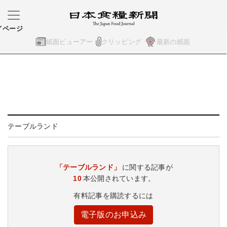
イページ
紙面ビューアー
クリッピング
最新の紙面
テーブルランド
「テーブルランド」
に関する記事が
10
本公開されています。
有料記事を購読するには
電子版のお申込み