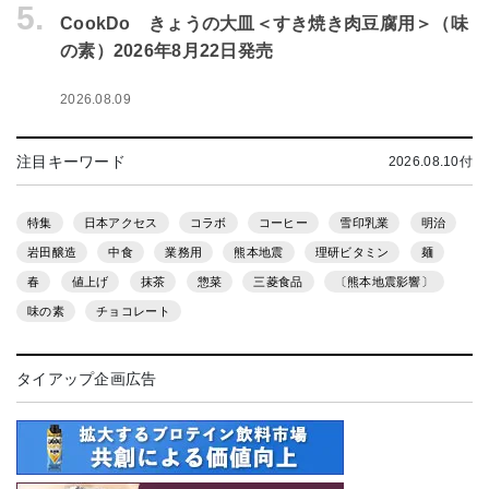
5.
CookDo きょうの大皿＜すき焼き肉豆腐用＞（味
の素）2026年8月22日発売
2026.08.09
注目キーワード
2026.08.10付
特集
日本アクセス
コラボ
コーヒー
雪印乳業
明治
岩田醸造
中食
業務用
熊本地震
理研ビタミン
麺
春
値上げ
抹茶
惣菜
三菱食品
〔熊本地震影響〕
味の素
チョコレート
タイアップ企画広告