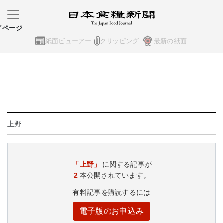
イページ
紙面ビューアー
クリッピング
最新の紙面
上野
「上野」
に関する記事が
2
本公開されています。
有料記事を購読するには
電子版のお申込み