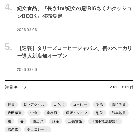
4.
紀文食品、『長さ1m!紀文の超!BIGちくわクッショ
ンBOOK』発売決定
2026.08.06
5.
【速報】タリーズコーヒージャパン、初のベーカリ
ー導入新店舗オープン
2026.08.06
注目キーワード
2026.08.09付
特集
日本アクセス
コラボ
コーヒー
明治
雪印乳業
岩田醸造
中食
業務用
理研ビタミン
惣菜
熊本地震
麺
春
値上げ
抹茶
三菱食品
〔熊本地震影響〕
味の素
チョコレート