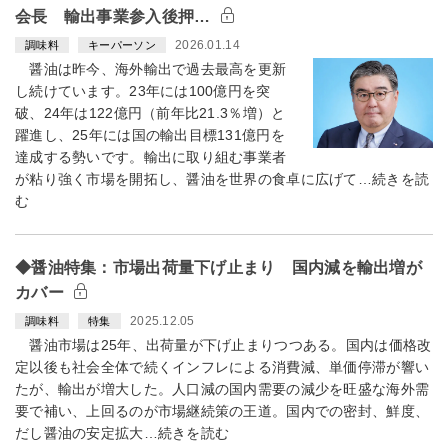
会長 輸出事業参入後押…
2026.01.14
調味料
キーパーソン
醤油は昨今、海外輸出で過去最高を更新
し続けています。23年には100億円を突
破、24年は122億円（前年比21.3％増）と
躍進し、25年には国の輸出目標131億円を
達成する勢いです。輸出に取り組む事業者
が粘り強く市場を開拓し、醤油を世界の食卓に広げて…続きを読
む
◆醤油特集：市場出荷量下げ止まり 国内減を輸出増が
カバー
2025.12.05
調味料
特集
醤油市場は25年、出荷量が下げ止まりつつある。国内は価格改
定以後も社会全体で続くインフレによる消費減、単価停滞が響い
たが、輸出が増大した。人口減の国内需要の減少を旺盛な海外需
要で補い、上回るのが市場継続策の王道。国内での密封、鮮度、
だし醤油の安定拡大…続きを読む