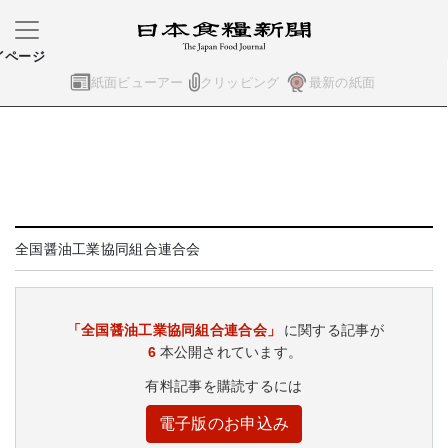
イページ
紙面ビューアー
クリッピング
最新の紙面
全国醤油工業協同組合連合会
「全国醤油工業協同組合連合会」
に関する記事が
6
本公開されています。
有料記事を購読するには
電子版のお申込み