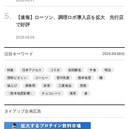
2026.08.07
5.
【速報】ローソン、調理ロボ導入店を拡大 先行店
で好評
2026.08.06
注目キーワード
2026.08.08付
特集
日本アクセス
コラボ
岩田醸造
中食
明治
理研ビタミン
コーヒー
雪印乳業
熊本地震
麺
値上げ
業務用
抹茶
三菱食品
惣菜
〔熊本地震影響〕
チョコレート
海苔
春
タイアップ企画広告