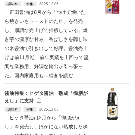
2025.12.05
調味料
特集
正田醤油は8月から「つけて焼いた
ら焼きいもトーストのたれ」を発売
し、順調な売上げで推移している。焼
き芋の濃厚な甘み、香ばしさを隠し味
の米醤油で引き出して好評。醤油売上
げは前11月期、前年実績を上回って堅
調な業務用、好調な輸出が引っ張っ
た。国内家庭用も…続きを読む
醤油特集：ヒゲタ醤油 熟成「御膳が
えし」に支持
2025.12.05
調味料
特集
ヒゲタ醤油は2月から「御膳がえ
し」を発売し、ほかにない熟成した味