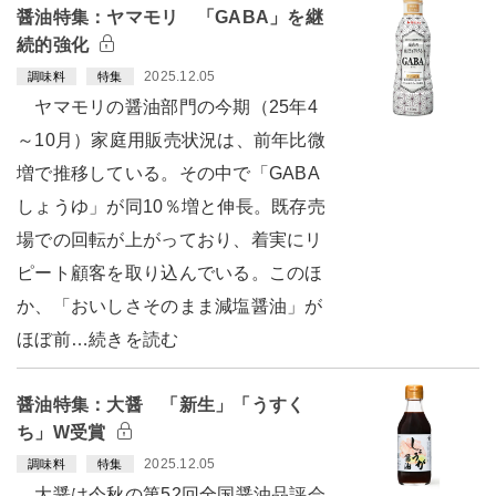
醤油特集：ヤマモリ 「GABA」を継
続的強化
2025.12.05
調味料
特集
ヤマモリの醤油部門の今期（25年4
～10月）家庭用販売状況は、前年比微
増で推移している。その中で「GABA
しょうゆ」が同10％増と伸長。既存売
場での回転が上がっており、着実にリ
ピート顧客を取り込んでいる。このほ
か、「おいしさそのまま減塩醤油」が
ほぼ前…続きを読む
醤油特集：大醤 「新生」「うすく
ち」W受賞
2025.12.05
調味料
特集
大醤は今秋の第52回全国醤油品評会