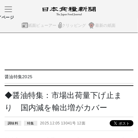
イページ
紙面ビューアー
クリッピング
最新の紙面
醤油特集2025
◆醤油特集：市場出荷量下げ止ま
り 国内減を輸出増がカバー
2025.12.05 13041号 12面
調味料
特集