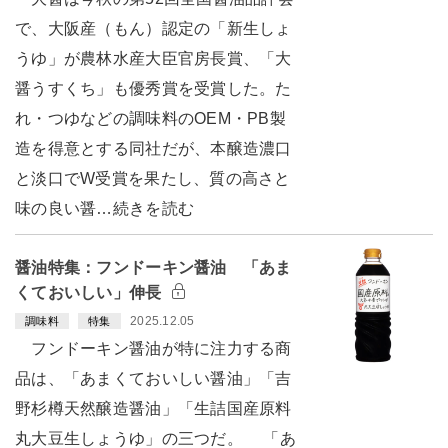
で、大阪産（もん）認定の「新生しょ
うゆ」が農林水産大臣官房長賞、「大
醤うすくち」も優秀賞を受賞した。た
れ・つゆなどの調味料のOEM・PB製
造を得意とする同社だが、本醸造濃口
と淡口でW受賞を果たし、質の高さと
味の良い醤…続きを読む
醤油特集：フンドーキン醤油 「あま
くておいしい」伸長
2025.12.05
調味料
特集
フンドーキン醤油が特に注力する商
品は、「あまくておいしい醤油」「吉
野杉樽天然醸造醤油」「生詰国産原料
丸大豆生しょうゆ」の三つだ。 「あ