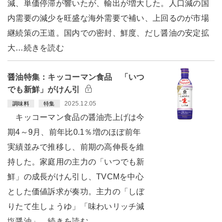
減、単価停滞が響いたが、輸出が増大した。人口減の国
内需要の減少を旺盛な海外需要で補い、上回るのが市場
継続策の王道。国内での密封、鮮度、だし醤油の安定拡
大…続きを読む
醤油特集：キッコーマン食品 「いつ
でも新鮮」がけん引
2025.12.05
調味料
特集
キッコーマン食品の醤油売上げは今
期4～9月、前年比0.1％増のほぼ前年
実績並みで推移し、前期の高伸長を維
持した。家庭用の主力の「いつでも新
鮮」の成長がけん引し、TVCMを中心
とした価値訴求が奏功。主力の「しぼ
りたて生しょうゆ」「味わいリッチ減
塩醤油」…続きを読む