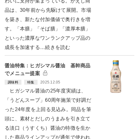
わいに支持が集まっている。かえし商
品は、30年前から先駆けて展開。市場
を築き、新たな付加価値で奥行きを増
す。「本膳」「そば膳」「濃厚本膳」
といった濃厚なワンランクアップ品の
成長を加速する…続きを読む
醤油特集：ヒガシマル醤油 基幹商品
でメニュー提案
2025.12.05
調味料
特集
ヒガシマル醤油の25年度実績は、
「うどんスープ」60周年施策で好調だ
った24年度を上回る見込み。同品を筆
頭に、素材とだしのうまみを引き立て
る淡口（うすくち）醤油の特徴を生か
した商品ラインアップが通年で使われ