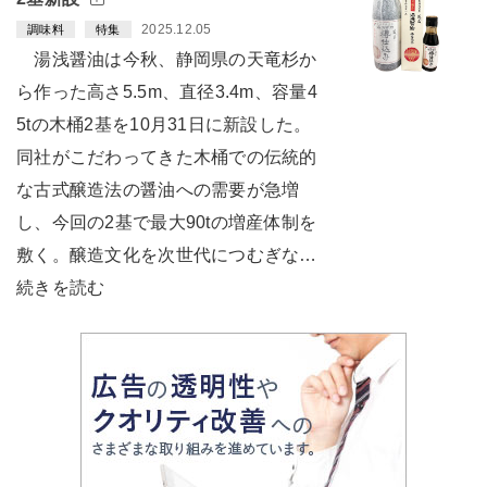
2025.12.05
調味料
特集
湯浅醤油は今秋、静岡県の天竜杉か
ら作った高さ5.5m、直径3.4m、容量4
5tの木桶2基を10月31日に新設した。
同社がこだわってきた木桶での伝統的
な古式醸造法の醤油への需要が急増
し、今回の2基で最大90tの増産体制を
敷く。醸造文化を次世代につむぎな…
続きを読む