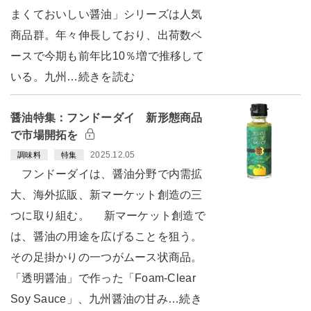
まくておいしい醤油」シリーズは人気
商品群。年々伸長しており、出荷数ベ
ースで今期も前年比10％増で推移して
いる。九州…続きを読む
醤油特集：フンドーダイ 新形態商品
で市場開拓を
2025.12.05
調味料
特集
フンドーダイは、醤油分野で内需拡
大、海外拡販、新マーケット創造の三
つに取り組む。 新マーケット創造で
は、醤油の用途を広げることを狙う。
その足掛かりの一つがムース状商品。
「透明醤油」で作った「Foam-Clear
Soy Sauce」、九州醤油の甘み…続き