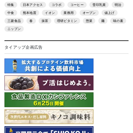
特集
日本アクセス
コラボ
コーヒー
雪印乳業
明治
中食
熊本地震
イオン
業務用
オープン
値上げ
三菱食品
春
抹茶
理研ビタミン
惣菜
麺
味の素
ニップン
タイアップ企画広告