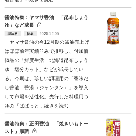
醤油特集：ヤマサ醤油 「昆布しょう
ゆ」など成長
2025.12.05
調味料
特集
ヤマサ醤油の今12月期の醤油売上げ
はほぼ前年実績並みで推移し、付加価
値品の「鮮度生活 北海道昆布しょう
ゆ 塩分カット」などが成長してい
る。今期は、珍しい調理用の「香味だ
し醤油 醤湯（ジャンタン）」を導入
して市場を活性化。先行した料理用つ
ゆの「ぱぱっと…続きを読む
醤油特集：正田醤油 「焼きいもトー
スト」順調