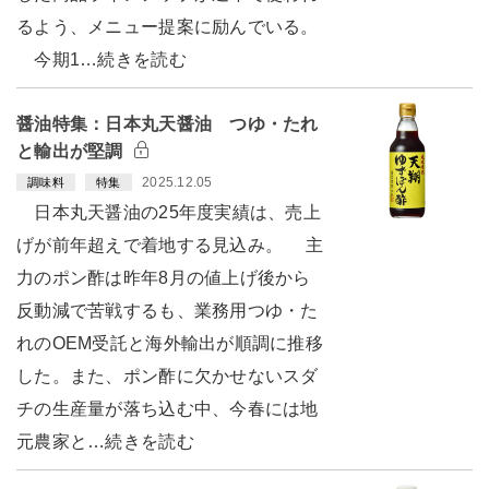
るよう、メニュー提案に励んでいる。
今期1…続きを読む
醤油特集：日本丸天醤油 つゆ・たれ
と輸出が堅調
2025.12.05
調味料
特集
日本丸天醤油の25年度実績は、売上
げが前年超えで着地する見込み。 主
力のポン酢は昨年8月の値上げ後から
反動減で苦戦するも、業務用つゆ・た
れのOEM受託と海外輸出が順調に推移
した。また、ポン酢に欠かせないスダ
チの生産量が落ち込む中、今春には地
元農家と…続きを読む