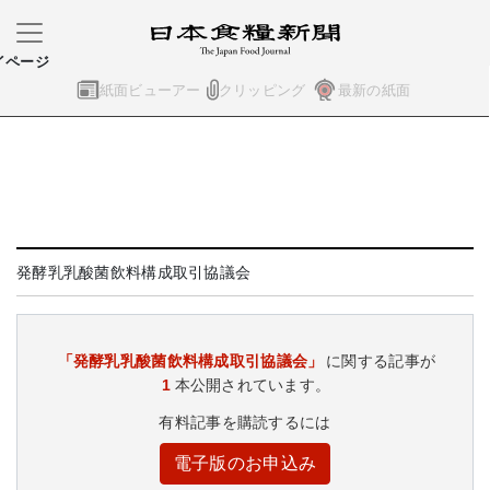
イページ
紙面ビューアー
クリッピング
最新の紙面
発酵乳乳酸菌飲料構成取引協議会
「発酵乳乳酸菌飲料構成取引協議会」
に関する記事が
1
本公開されています。
有料記事を購読するには
電子版のお申込み