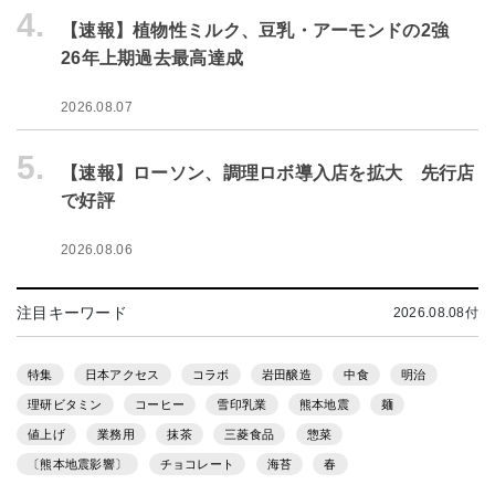
4.
【速報】植物性ミルク、豆乳・アーモンドの2強
26年上期過去最高達成
2026.08.07
5.
【速報】ローソン、調理ロボ導入店を拡大 先行店
で好評
2026.08.06
注目キーワード
2026.08.08付
特集
日本アクセス
コラボ
岩田醸造
中食
明治
理研ビタミン
コーヒー
雪印乳業
熊本地震
麺
値上げ
業務用
抹茶
三菱食品
惣菜
〔熊本地震影響〕
チョコレート
海苔
春