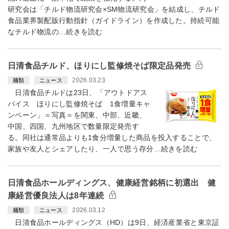
研究会は「チルド物流研究会×SM物流研究会」を結成し、チルド
食品業界製配販行動指針（ガイドライン）を作成した。持続可能
なチルド物流の…続きを読む
日清食品チルド、ほりにし監修焼そば限定品発売
2026.03.23
麺類
ニュース
日清食品チルドは23日、「アウトドアス
パイス ほりにし監修焼そば 1食増量キャ
ンペーン」＝写真＝を関東、中部、近畿、
中国、四国、九州地区で数量限定発売す
る。同社は通常品よりも1食分増量した商品を投入することで、
家族や友人とシェアしたり、一人で思う存分…続きを読む
日清食品ホールディングス、健康経営銘柄に初選出 健
康経営優良法人は8年連続
2026.03.12
麺類
ニュース
日清食品ホールディングス（HD）は9日、経済産業省と東京証