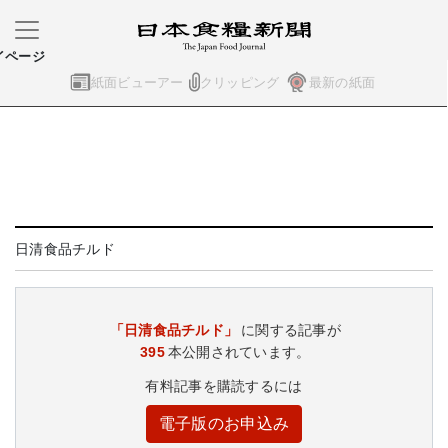
イページ
紙面ビューアー
クリッピング
最新の紙面
日清食品チルド
「日清食品チルド」
に関する記事が
395
本公開されています。
有料記事を購読するには
電子版のお申込み