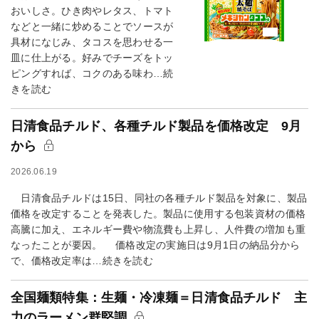
おいしさ。ひき肉やレタス、トマト
などと一緒に炒めることでソースが
具材になじみ、タコスを思わせる一
皿に仕上がる。好みでチーズをトッ
ピングすれば、コクのある味わ…続
きを読む
日清食品チルド、各種チルド製品を価格改定 9月
から
2026.06.19
日清食品チルドは15日、同社の各種チルド製品を対象に、製品
価格を改定することを発表した。製品に使用する包装資材の価格
高騰に加え、エネルギー費や物流費も上昇し、人件費の増加も重
なったことが要因。 価格改定の実施日は9月1日の納品分から
で、価格改定率は…続きを読む
全国麺類特集：生麺・冷凍麺＝日清食品チルド 主
力のラーメン群堅調