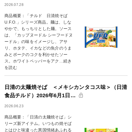
2026.07.28
商品概要：「チルド 日清焼そば
U.F.O.」シリーズ商品。麺は、しな
やかで、もっちりとした麺。ソース
は、「カップヌードル シーフードヌ
ードル」の味をイメージし、アサ
リ、ホタテ、イカなどの魚介のうま
みとポークのコクを利かせたソー
ス。ホワイトペッパーをアク…続き
を読む
日清の太麺焼そば ＜メキシカンタコス味＞（日清
食品チルド）2026年6月1日…
2026.06.23
商品概要：「日清の太麺焼そば」シ
リーズ新アイテム。いつもの焼そば
とはひと味違った異国情緒あふれる