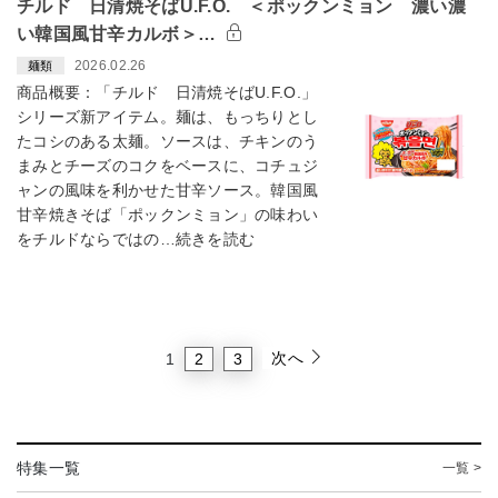
チルド 日清焼そばU.F.O. ＜ポックンミョン 濃い濃
い韓国風甘辛カルボ＞…
2026.02.26
麺類
商品概要：「チルド 日清焼そばU.F.O.」
シリーズ新アイテム。麺は、もっちりとし
たコシのある太麺。ソースは、チキンのう
まみとチーズのコクをベースに、コチュジ
ャンの風味を利かせた甘辛ソース。韓国風
甘辛焼きそば「ポックンミョン」の味わい
をチルドならではの…続きを読む
次へ
2
3
1
特集一覧
一覧 >