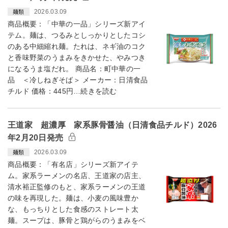
2026.03.09
麺類
商品概要：「中華の一品」シリーズ新アイ
テム。麺は、つるみとしっかりとしたコシ
のある中細縮れ麺。たれは、ネギ油のコク
と香味野菜のうまみをきかせた、やみつき
になるうま塩だれ。 商品名：町中華の一
品 ＜冷しねぎそば＞ メーカー：日清食品
チルド 価格：445円…続きを読む
王道家 超濃厚 家系豚骨醤油（日清食品チルド）2026
年2月20日発売
2026.03.09
麺類
商品概要：「有名店」シリーズ新アイテ
ム。家系ラーメンの名店、王道家の店主、
清水裕正監修のもと、家系ラーメンの王道
の味を再現した。麺は、小麦の風味豊か
な、もっちりとした食感のストレート太
麺。スープは、豚骨と鶏がらのうまみをベ