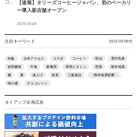
5.
【速報】タリーズコーヒージャパン、初のベーカリ
ー導入新店舗オープン
2026.08.06
注目キーワード
2026.08.09付
特集
日本アクセス
コラボ
コーヒー
明治
雪印乳業
岩田醸造
中食
業務用
理研ビタミン
惣菜
熊本地震
麺
春
値上げ
抹茶
三菱食品
〔熊本地震影響〕
味の素
チョコレート
タイアップ企画広告