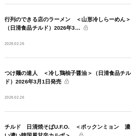
行列のできる店のラーメン ＜山形冷しらーめん＞
（日清食品チルド）2026年3…
2026.02.26
つけ麺の達人 ＜冷し鶏柚子醤油＞（日清食品チル
ド）2026年3月1日発売
2026.02.26
チルド 日清焼そばU.F.O. ＜ポックンミョン 濃
い濃い韓国風甘辛カルボ＞…