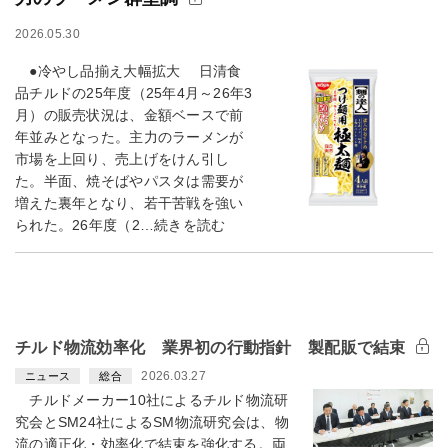
2026.05.30
●冷やし品揃え大幅拡大 日清食
品チルドの25年度（25年4月～26年3
月）の販売状況は、金額ベースで前
年並みとなった。主力のラーメンが
市場を上回り、売上げをけん引し
た。半面、焼そばやパスタは需要が
増えた裏年となり、若干苦戦を強い
られた。26年度（2…続きを読む
チルド物流効率化 業界初の行動指針 製配販で結束
2026.03.27
ニュース
総合
チルドメーカー10社によるチルド物流研
究会とSM24社によるSM物流研究会は、物
流の適正化・効率化で結束を強化する。両