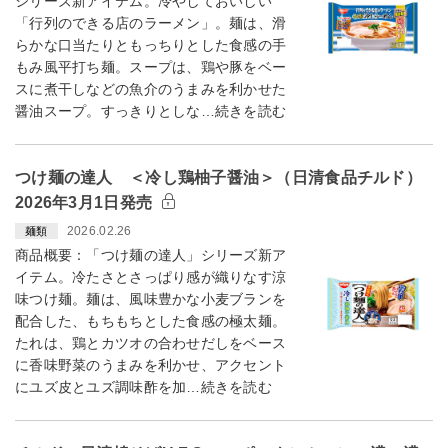
シリーズ新アイテム。冷やしておいしい
「行列のできる店のラーメン」。麺は、滑
らかな口当たりともっちりとした食感の手
もみ風平打ち麺。スープは、鶏や豚をベー
スに煮干しなどの魚介のうまみを利かせた
醤油スープ。すっきりとしな…続きを読む
つけ麺の達人 ＜冷し鶏柚子醤油＞（日清食品チルド）
2026年3月1日発売
2026.02.26
麺類
商品概要：「つけ麺の達人」シリーズ新ア
イテム。冷たさとさっぱり感が織りなす涼
味つけ麺。麺は、風味豊かな小麦ブランを
配合した、もちもちとした食感の極太麺。
たれは、鶏とカツオの合わせだしをベース
に香味野菜のうまみを利かせ、アクセント
にユズ皮とユズ調味酢を加…続きを読む