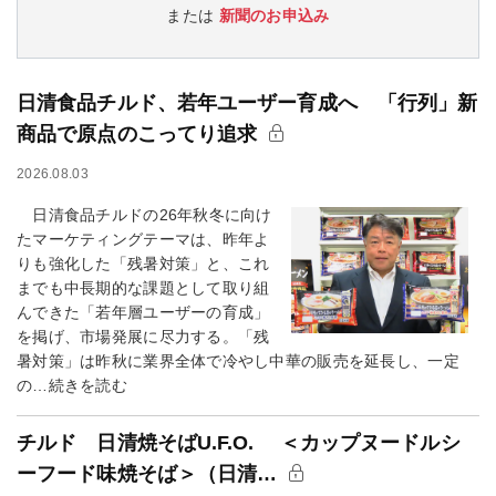
または
新聞のお申込み
日清食品チルド、若年ユーザー育成へ 「行列」新
商品で原点のこってり追求
2026.08.03
日清食品チルドの26年秋冬に向け
たマーケティングテーマは、昨年よ
りも強化した「残暑対策」と、これ
までも中長期的な課題として取り組
んできた「若年層ユーザーの育成」
を掲げ、市場発展に尽力する。「残
暑対策」は昨秋に業界全体で冷やし中華の販売を延長し、一定
の…続きを読む
チルド 日清焼そばU.F.O. ＜カップヌードルシ
ーフード味焼そば＞（日清…