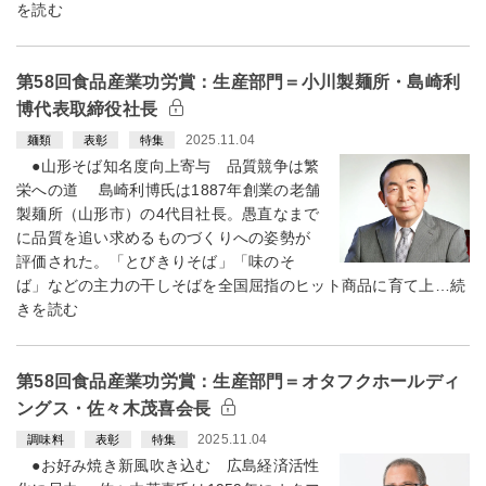
を読む
第58回食品産業功労賞：生産部門＝小川製麺所・島崎利
博代表取締役社長
2025.11.04
麺類
表彰
特集
●山形そば知名度向上寄与 品質競争は繁
栄への道 島崎利博氏は1887年創業の老舗
製麺所（山形市）の4代目社長。愚直なまで
に品質を追い求めるものづくりへの姿勢が
評価された。「とびきりそば」「味のそ
ば」などの主力の干しそばを全国屈指のヒット商品に育て上…続
きを読む
第58回食品産業功労賞：生産部門＝オタフクホールディ
ングス・佐々木茂喜会長
2025.11.04
調味料
表彰
特集
●お好み焼き新風吹き込む 広島経済活性