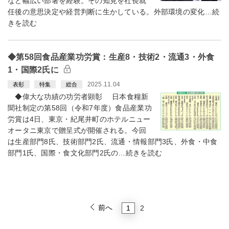
など幅広い部署を経験。その知見を社長就
任後の意思決定や経営判断に生かしている。外部環境の変化…続
きを読む
◆第58回食品産業功労賞：生産8・技術2・流通3・外食
1・国際2氏に
2025.11.04
表彰
特集
総合
◆偉大な功績の功労者顕彰 日本食糧新
聞社制定の第58回（令和7年度）食品産業功
労賞は4日、東京・紀尾井町のホテルニュー
オータニ東京で贈呈式が開催される。今回
は生産部門8氏、技術部門2氏、流通・情報部門3氏、外食・中食
部門1氏、国際・食文化部門2氏の…続きを読む
前へ
1
2