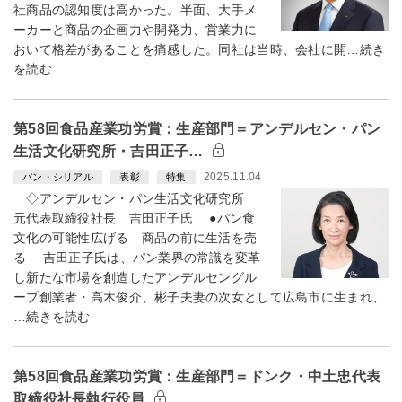
社商品の認知度は高かった。半面、大手メ
ーカーと商品の企画力や開発力、営業力に
おいて格差があることを痛感した。同社は当時、会社に開…続き
を読む
第58回食品産業功労賞：生産部門＝アンデルセン・パン
生活文化研究所・吉田正子…
2025.11.04
パン・シリアル
表彰
特集
◇アンデルセン・パン生活文化研究所
元代表取締役社長 吉田正子氏 ●パン食
文化の可能性広げる 商品の前に生活を売
る 吉田正子氏は、パン業界の常識を変革
し新たな市場を創造したアンデルセングル
ープ創業者・高木俊介、彬子夫妻の次女として広島市に生まれ、
…続きを読む
第58回食品産業功労賞：生産部門＝ドンク・中土忠代表
取締役社長執行役員