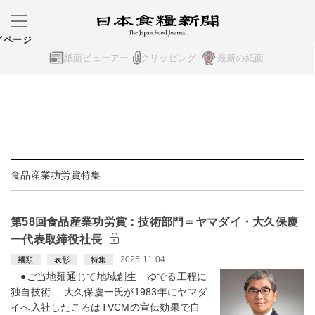
イページ
紙面ビューアー
クリッピング
最新の紙面
食品産業功労賞特集
第58回食品産業功労賞：技術部門＝ヤマダイ・大久保慶
一代表取締役社長
2025.11.04
麺類
表彰
特集
●ご当地麺通じて地域創生 ゆでる工程に
独自技術 大久保慶一氏が1983年にヤマダ
イへ入社したころはTVCMの宣伝効果で自