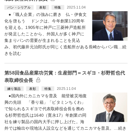
2025.11.04
パン・シリアル
表彰
特集
●「職人企業」の強みに磨き 仏・伊食文
化を啓もう ドンクは、今年創業120周年
を迎える。1905年に神戸に三菱神戸造船所
が発足したことから、外国人が多く神戸に
集まりパンの需要が生まれることを見込
み、初代藤井元治郎氏が同じく造船所がある長崎からパン職…続
きを読む
第58回食品産業功労賞：生産部門＝スギヨ・杉野哲也代
表取締役会長
2025.11.04
練り製品
表彰
特集
●国内外にカニカマを普及 能登被災地復
興の先頭 「香り箱」「ビタミンちくわ」
で知られるスギヨで代表取締役会長を務め
る杉野哲也氏は1640（寛永17）年創業の同
社を練り製品の国内大手に押し上げた。海
外では輸出や現地法人設立などを通じてカニカマを普及。…続き