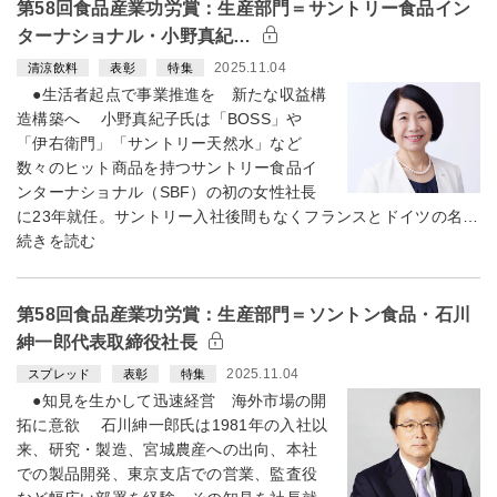
第58回食品産業功労賞：生産部門＝サントリー食品イン
ターナショナル・小野真紀…
2025.11.04
清涼飲料
表彰
特集
●生活者起点で事業推進を 新たな収益構
造構築へ 小野真紀子氏は「BOSS」や
「伊右衛門」「サントリー天然水」など
数々のヒット商品を持つサントリー食品イ
ンターナショナル（SBF）の初の女性社長
に23年就任。サントリー入社後間もなくフランスとドイツの名…
続きを読む
第58回食品産業功労賞：生産部門＝ソントン食品・石川
紳一郎代表取締役社長
2025.11.04
スプレッド
表彰
特集
●知見を生かして迅速経営 海外市場の開
拓に意欲 石川紳一郎氏は1981年の入社以
来、研究・製造、宮城農産への出向、本社
での製品開発、東京支店での営業、監査役