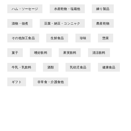
ハム・ソーセージ
水産乾物・塩蔵他
練り製品
漬物・佃煮
豆腐・納豆・コンニャク
農産乾物
その他加工食品
生鮮食品
珍味
惣菜
菓子
嗜好飲料
果実飲料
清涼飲料
牛乳・乳飲料
酒類
乳幼児食品
健康食品
ギフト
非常食・介護食他