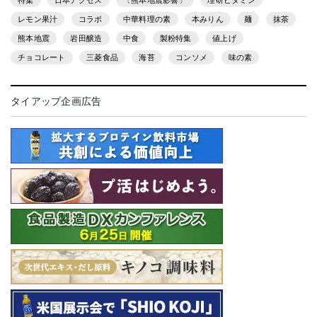
特集
日本アクセス
〔熊本地震影響〕
理研ビタミン
レモン果汁
コラボ
中華料理の素
本みりん
麺
抹茶
熊本地震
岩田醸造
中食
製粉特集
値上げ
チョコレート
三菱食品
海苔
コンソメ
味の素
タイアップ企画広告