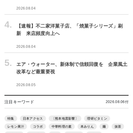
2026.08.04
4.
【速報】不二家洋菓子店、「焼菓子シリーズ」刷
新 来店頻度向上へ
2026.08.04
5.
エア・ウォーター、新体制で信頼回復を 企業風土
改革など最重要視
2026.08.05
注目キーワード
2026.08.06付
特集
日本アクセス
〔熊本地震影響〕
理研ビタミン
レモン果汁
コラボ
中華料理の素
本みりん
麺
抹茶