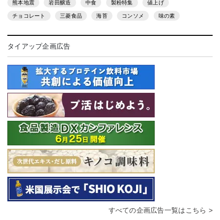
熊本地震
岩田醸造
中食
製粉特集
値上げ
チョコレート
三菱食品
海苔
コンソメ
味の素
タイアップ企画広告
すべての企画広告一覧はこちら >