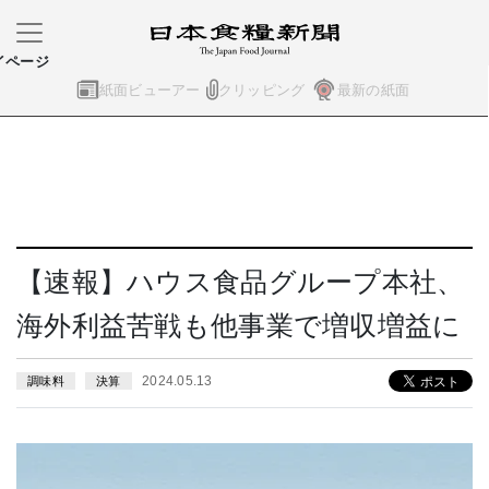
イページ
紙面ビューアー
クリッピング
最新の紙面
【速報】ハウス食品グループ本社、
海外利益苦戦も他事業で増収増益に
2024.05.13
調味料
決算