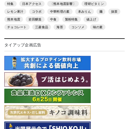
特集
日本アクセス
〔熊本地震影響〕
理研ビタミン
レモン果汁
コラボ
中華料理の素
本みりん
麺
抹茶
熊本地震
岩田醸造
中食
製粉特集
値上げ
チョコレート
三菱食品
海苔
コンソメ
味の素
タイアップ企画広告