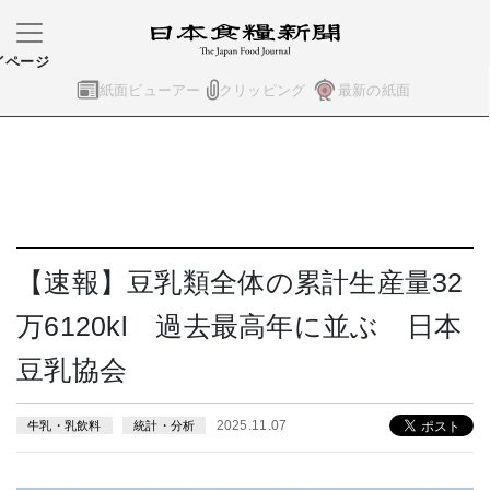
イページ
紙面ビューアー
クリッピング
最新の紙面
【速報】豆乳類全体の累計生産量32
万6120kl 過去最高年に並ぶ 日本
豆乳協会
2025.11.07
牛乳・乳飲料
統計・分析