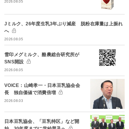
2026.08.05
Jミルク、26年度生乳3年ぶり減産 脱粉在庫量は上振れ
へ
2026.08.05
雪印メグミルク、酪農総合研究所が
SNS開設
2026.08.05
VOICE：山崎孝一・日本豆乳協会会
長 独自価値で消費倍増
2026.08.03
日本豆乳協会、「豆乳特区」など開
始 30年度までに学給普及へ