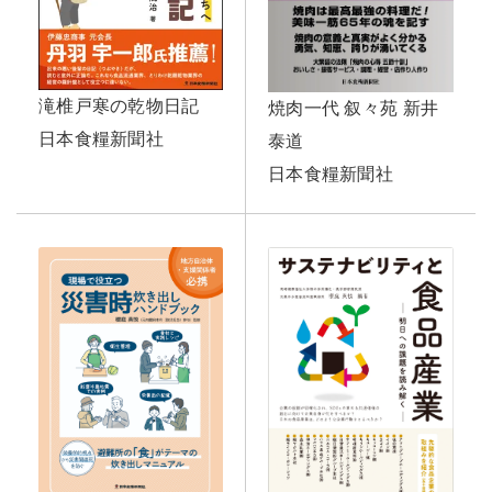
滝椎戸寒の乾物日記
焼肉一代 叙々苑 新井
日本食糧新聞社
泰道
日本食糧新聞社