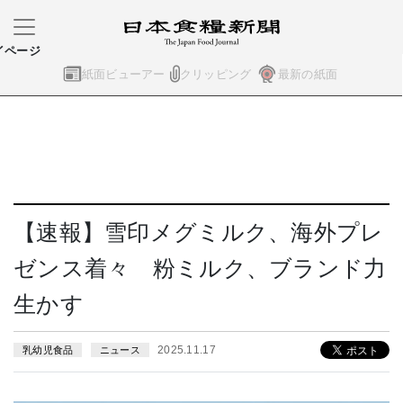
イページ
紙面ビューアー
クリッピング
最新の紙面
【速報】雪印メグミルク、海外プレ
ゼンス着々 粉ミルク、ブランド力
生かす
2025.11.17
乳幼児食品
ニュース