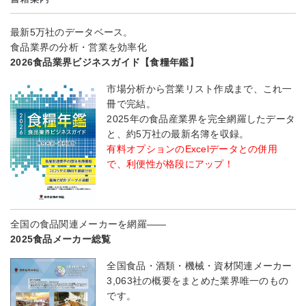
最新5万社のデータベース。
食品業界の分析・営業を効率化
2026食品業界ビジネスガイド【食糧年鑑】
市場分析から営業リスト作成まで、これ一
冊で完結。
2025年の食品産業界を完全網羅したデータ
と、約5万社の最新名簿を収録。
有料オプションのExcelデータとの併用
で、利便性が格段にアップ！
全国の食品関連メーカーを網羅――
2025食品メーカー総覧
全国食品・酒類・機械・資材関連メーカー
3,063社の概要をまとめた業界唯一のもの
です。