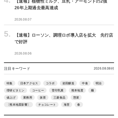
【速報】植物性ミルク、豆乳・アーモンドの2強
26年上期過去最高達成
2026.08.07
5.
【速報】ローソン、調理ロボ導入店を拡大 先行店
で好評
2026.08.06
注目キーワード
2026.08.08付
特集
日本アクセス
コラボ
岩田醸造
中食
明治
理研ビタミン
コーヒー
雪印乳業
熊本地震
麺
値上げ
業務用
抹茶
三菱食品
惣菜
〔熊本地震影響〕
チョコレート
海苔
春