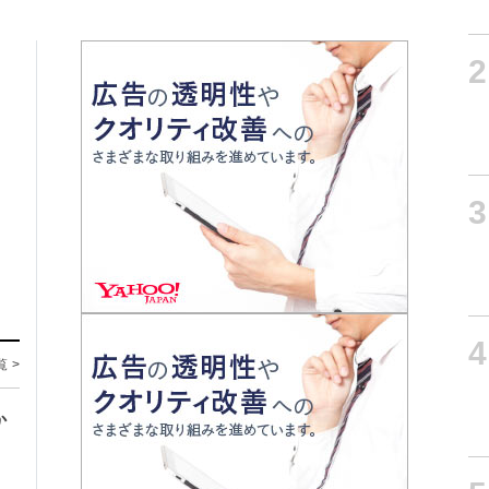
2
3
4
覧 >
か