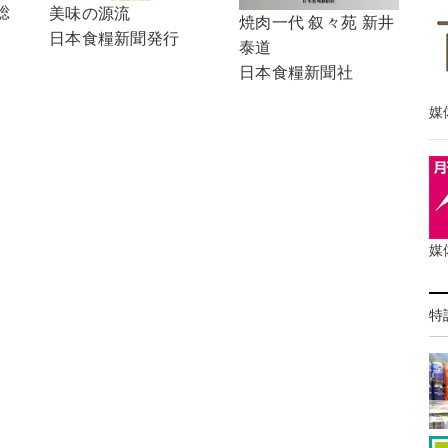
総
美味の源流
焼肉一代 叙々苑 新井
日本食糧新聞発行
泰道
日本食糧新聞社
媒
媒
特