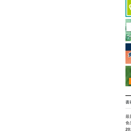
書
最
食
2