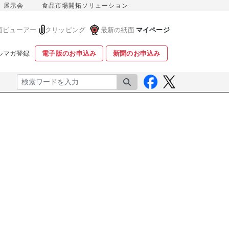
展示会
食品市場開拓ソリューション
面ビューアー
クリッピング
最新の紙面
マイページ
ルマガ登録
電子版のお申込み
新聞のお申込み
検索