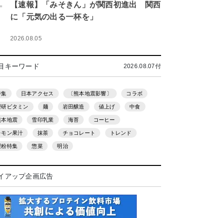
.
【速報】「みそきん」が関西初進出 関西
に「元気の出る一杯を」
2026.08.05
目キーワード
2026.08.07付
特集
日本アクセス
〔熊本地震影響〕
コラボ
理研ビタミン
麺
岩田醸造
値上げ
中食
熊本地震
雪印乳業
海苔
コーヒー
レモン果汁
抹茶
チョコレート
トレンド
製粉特集
惣菜
明治
イアップ企画広告