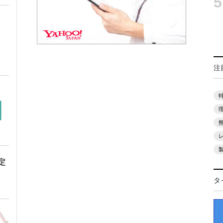
5
注
定
タ