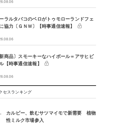
26.08.06
ーラルタバコのベロがトゥモローランドフェ
に協力〔ＧＮＷ〕【時事通信速報】
26.08.06
新商品〕スモーキーなハイボール＝アサヒビ
ル【時事通信速報】
26.08.06
クセスランキング
.
カルビー、飲むサツマイモで新需要 植物
性ミルク市場参入