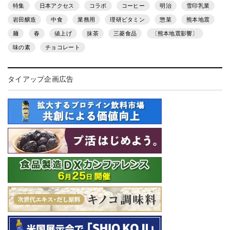
特集
日本アクセス
コラボ
コーヒー
明治
雪印乳業
岩田醸造
中食
業務用
理研ビタミン
惣菜
熊本地震
麺
春
値上げ
抹茶
三菱食品
〔熊本地震影響〕
味の素
チョコレート
タイアップ企画広告