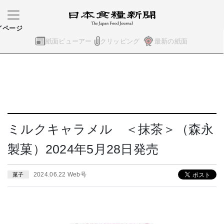
イページ
紙面ビューアー
クリッピング
最新の紙面
ミルクキャラメル ＜抹茶＞（森永
製菓）2024年5月28日発売
2024.06.22 Web号
菓子