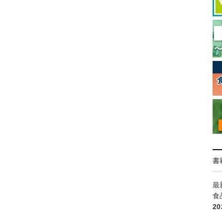
書
最
食
2