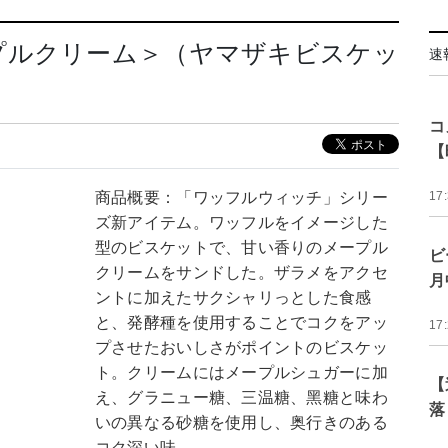
プルクリーム＞（ヤマザキビスケッ
速
コ
【
商品概要：「ワッフルウィッチ」シリー
17
ズ新アイテム。ワッフルをイメージした
型のビスケットで、⽢い⾹りのメープル
ビ
クリームをサンドした。ザラメをアクセ
月
ントに加えたサクシャリっとした⾷感
と、発酵種を使⽤することでコクをアッ
17
プさせたおいしさがポイントのビスケッ
ト。クリームにはメープルシュガーに加
【
え、グラニュー糖、三温糖、⿊糖と味わ
落
いの異なる砂糖を使⽤し、奥⾏きのある
コク深い味。