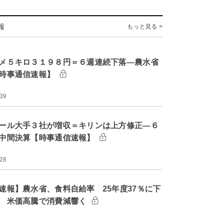
報
もっと見る >
メ５キロ３１９８円＝６週連続下落―農水省
時事通信速報】
:39
ール大手３社が増収＝キリンは上方修正―６
中間決算【時事通信速報】
:28
速報】農水省、食料自給率 25年度37％に下
 米価高騰で消費減響く