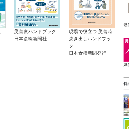
媒
通
現場で役立つ 災害時
災害食ハンドブック
炊き出しハンドブッ
日本食糧新聞社
ク
日本食糧新聞発行
媒
特