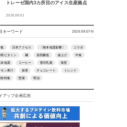
トレーゼ国内3カ所目のアイス生産拠点
2026.08.01
目キーワード
2026.08.07付
特集
日本アクセス
〔熊本地震影響〕
コラボ
理研ビタミン
麺
岩田醸造
値上げ
中食
熊本地震
コーヒー
雪印乳業
海苔
レモン果汁
抹茶
チョコレート
トレンド
製粉特集
惣菜
明治
イアップ企画広告