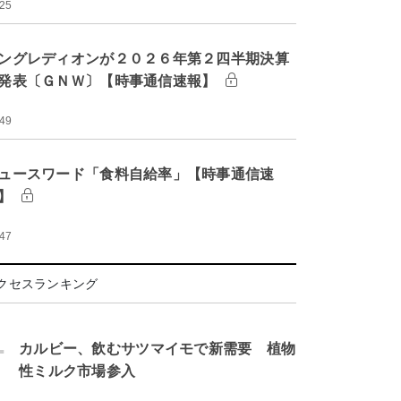
:25
ングレディオンが２０２６年第２四半期決算
発表〔ＧＮＷ〕【時事通信速報】
:49
ュースワード「食料自給率」【時事通信速
】
:47
クセスランキング
.
カルビー、飲むサツマイモで新需要 植物
性ミルク市場参入