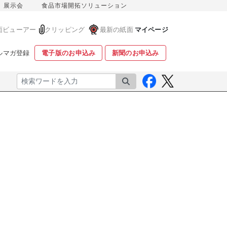
展示会
食品市場開拓ソリューション
面ビューアー
クリッピング
最新の紙面
マイページ
ルマガ登録
電子版のお申込み
新聞のお申込み
検索