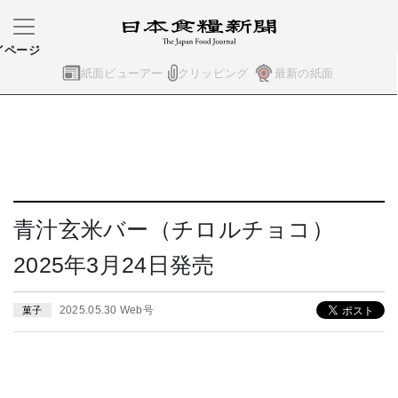
イページ
紙面ビューアー
クリッピング
最新の紙面
青汁玄米バー（チロルチョコ）
2025年3月24日発売
2025.05.30 Web号
菓子