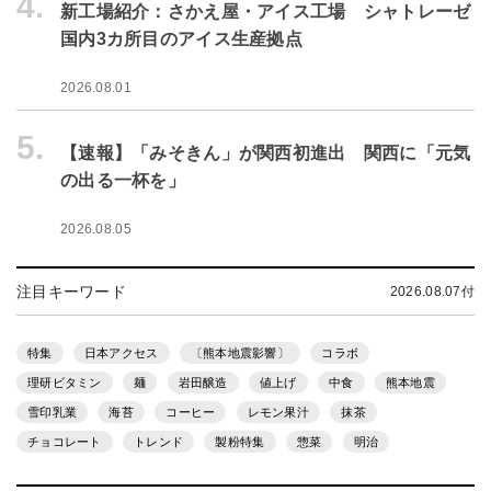
4.
新工場紹介：さかえ屋・アイス工場 シャトレーゼ
国内3カ所目のアイス生産拠点
2026.08.01
5.
【速報】「みそきん」が関西初進出 関西に「元気
の出る一杯を」
2026.08.05
注目キーワード
2026.08.07付
特集
日本アクセス
〔熊本地震影響〕
コラボ
理研ビタミン
麺
岩田醸造
値上げ
中食
熊本地震
雪印乳業
海苔
コーヒー
レモン果汁
抹茶
チョコレート
トレンド
製粉特集
惣菜
明治