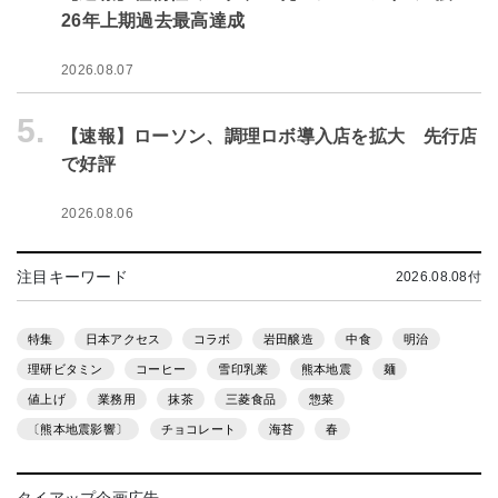
26年上期過去最高達成
2026.08.07
5.
【速報】ローソン、調理ロボ導入店を拡大 先行店
で好評
2026.08.06
注目キーワード
2026.08.08付
特集
日本アクセス
コラボ
岩田醸造
中食
明治
理研ビタミン
コーヒー
雪印乳業
熊本地震
麺
値上げ
業務用
抹茶
三菱食品
惣菜
〔熊本地震影響〕
チョコレート
海苔
春