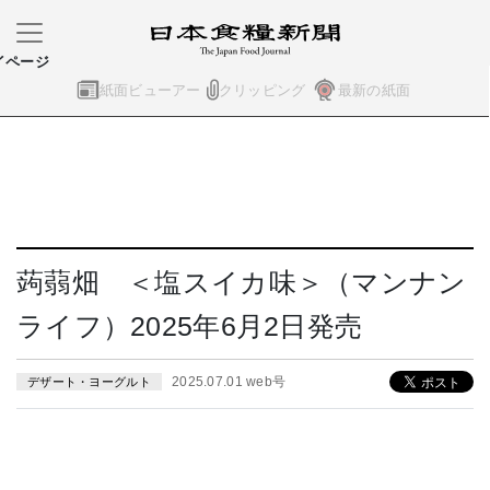
イページ
紙面ビューアー
クリッピング
最新の紙面
蒟蒻畑 ＜塩スイカ味＞（マンナン
ライフ）2025年6月2日発売
2025.07.01 web号
デザート・ヨーグルト