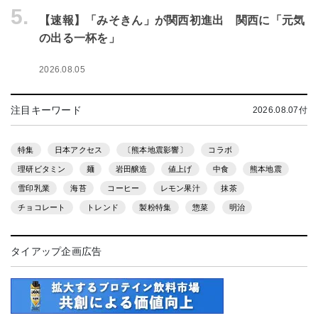
5.
【速報】「みそきん」が関西初進出 関西に「元気
の出る一杯を」
2026.08.05
注目キーワード
2026.08.07付
特集
日本アクセス
〔熊本地震影響〕
コラボ
理研ビタミン
麺
岩田醸造
値上げ
中食
熊本地震
雪印乳業
海苔
コーヒー
レモン果汁
抹茶
チョコレート
トレンド
製粉特集
惣菜
明治
タイアップ企画広告