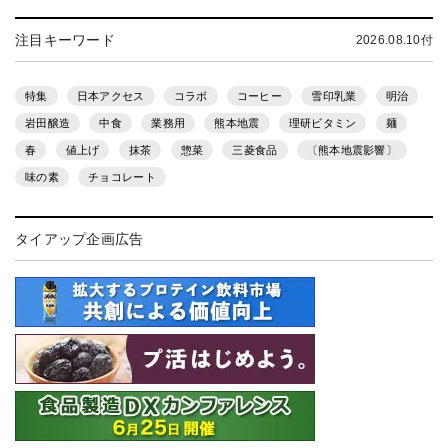
注目キーワード
2026.08.10付
特集
日本アクセス
コラボ
コーヒー
雪印乳業
明治
岩田醸造
中食
業務用
熊本地震
理研ビタミン
麺
春
値上げ
抹茶
惣菜
三菱食品
〔熊本地震影響〕
味の素
チョコレート
タイアップ企画広告