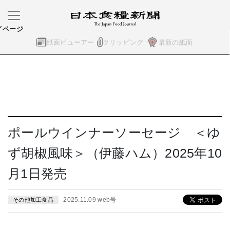
イページ
紙面ビューアー
クリッピング
最新の紙面
ポールウインナーソーセージ ＜ゆ
ず胡椒風味＞（伊藤ハム）2025年10
月1日発売
2025.11.09 web号
その他加工食品