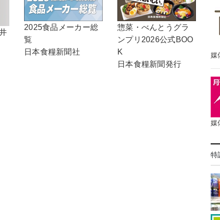
2025食品メーカー総
惣菜・べんとうグラ
井
覧
ンプリ2026公式BOO
日本食糧新聞社
K
媒
日本食糧新聞発行
媒
特