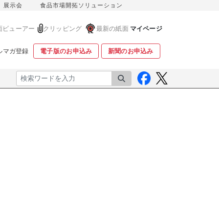
展示会
食品市場開拓ソリューション
面ビューアー
クリッピング
最新の紙面
マイページ
ルマガ登録
電子版のお申込み
新聞のお申込み
検索