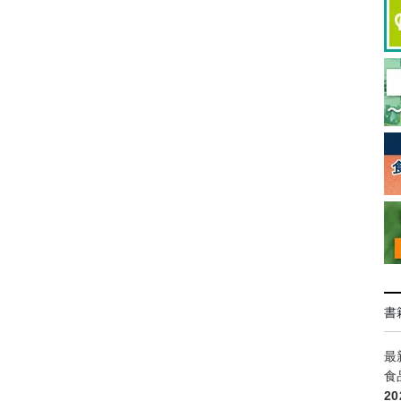
書
最
食
2