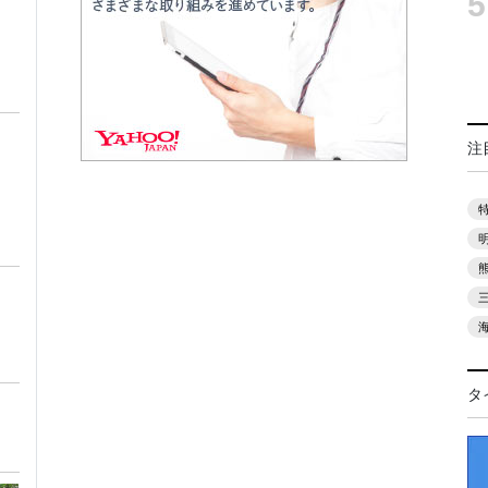
5
注
タ