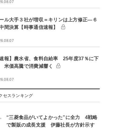
26.08.07
ール大手３社が増収＝キリンは上方修正―６
中間決算【時事通信速報】
26.08.07
速報】農水省、食料自給率 25年度37％に下
 米価高騰で消費減響く
26.08.07
クセスランキング
.
“三菱食品がいてよかった”に全力 4戦略
で製販の成長支援 伊藤社長が方針示す