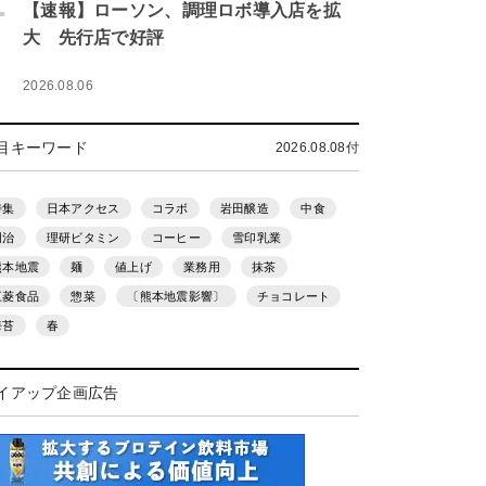
.
【速報】ローソン、調理ロボ導入店を拡
大 先行店で好評
2026.08.06
目キーワード
2026.08.08付
特集
日本アクセス
コラボ
岩田醸造
中食
明治
理研ビタミン
コーヒー
雪印乳業
熊本地震
麺
値上げ
業務用
抹茶
三菱食品
惣菜
〔熊本地震影響〕
チョコレート
海苔
春
イアップ企画広告