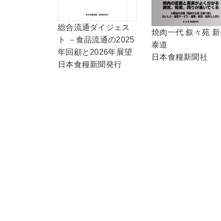
総合流通ダイジェス
焼肉一代 叙々苑 新
ト －食品流通の2025
泰道
年回顧と2026年展望
日本食糧新聞社
日本食糧新聞発行