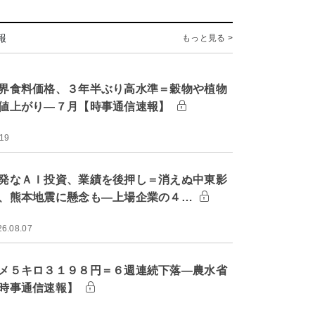
報
もっと見る >
界食料価格、３年半ぶり高水準＝穀物や植物
値上がり―７月【時事通信速報】
:19
発なＡＩ投資、業績を後押し＝消えぬ中東影
、熊本地震に懸念も―上場企業の４…
26.08.07
メ５キロ３１９８円＝６週連続下落―農水省
時事通信速報】