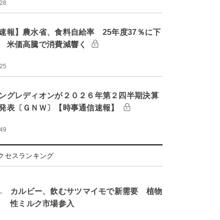
:28
速報】農水省、食料自給率 25年度37％に下
 米価高騰で消費減響く
:25
ングレディオンが２０２６年第２四半期決算
発表〔ＧＮＷ〕【時事通信速報】
:49
クセスランキング
.
カルビー、飲むサツマイモで新需要 植物
性ミルク市場参入