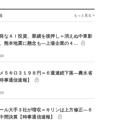
報
もっと見る >
発なＡＩ投資、業績を後押し＝消えぬ中東影
、熊本地震に懸念も―上場企業の４…
:38
メ５キロ３１９８円＝６週連続下落―農水省
時事通信速報】
:39
ール大手３社が増収＝キリンは上方修正―６
中間決算【時事通信速報】