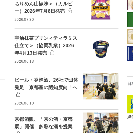
ちりめん山椒味＞（カルビ
ー）2026年7月6日発売
2026.07.30
宇治抹茶プリン＜ティラミス
仕立て＞（協同乳業）2026
年4月13日発売
2026.06.13
ビール・発泡酒、26社で団体
日
発足 京都産の認知度向上へ
2026.06.10
媒
京都酒販、「京の酒・京都
展」開催 多彩な酒を提案