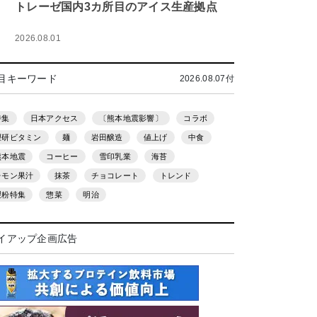
トレーゼ国内3カ所目のアイス生産拠点
2026.08.01
目キーワード
2026.08.07付
特集
日本アクセス
〔熊本地震影響〕
コラボ
理研ビタミン
麺
岩田醸造
値上げ
中食
熊本地震
コーヒー
雪印乳業
海苔
レモン果汁
抹茶
チョコレート
トレンド
製粉特集
惣菜
明治
イアップ企画広告