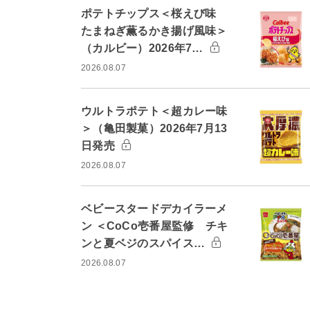
ポテトチップス＜桜えび味
たまねぎ薫るかき揚げ風味＞
（カルビー）2026年7…
2026.08.07
ウルトラポテト＜超カレー味
＞（亀田製菓）2026年7月13
日発売
2026.08.07
ベビースタードデカイラーメ
ン ＜CoCo壱番屋監修 チキ
ンと夏ベジのスパイス…
2026.08.07