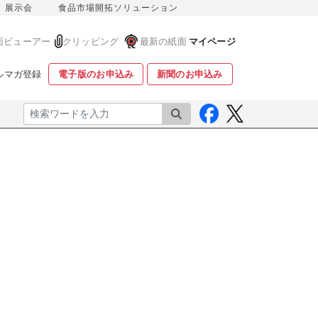
展示会
食品市場開拓ソリューション
面ビューアー
クリッピング
最新の紙面
マイページ
ルマガ登録
電子版のお申込み
新聞のお申込み
検索