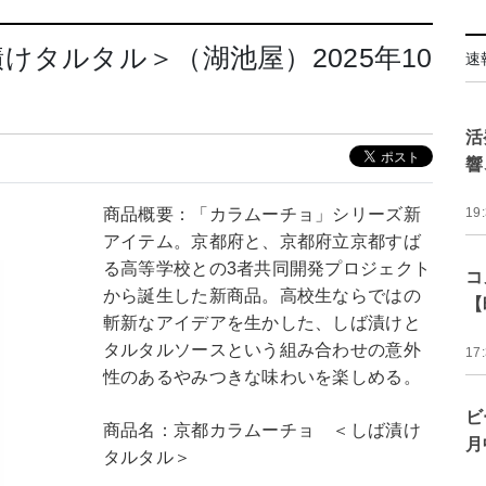
タルタル＞（湖池屋）2025年10
速
活
響
商品概要：「カラムーチョ」シリーズ新
19
アイテム。京都府と、京都府立京都すば
る高等学校との3者共同開発プロジェクト
コ
から誕生した新商品。高校生ならではの
【
斬新なアイデアを生かした、しば漬けと
タルタルソースという組み合わせの意外
17
性のあるやみつきな味わいを楽しめる。
ビ
商品名：京都カラムーチョ ＜しば漬け
月
タルタル＞