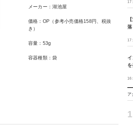
17
メーカー：湖池屋
【
価格：OP（参考小売価格158円、税抜
落
き）
17
容量：53g
容器種類：袋
イ
を
16
ア
1