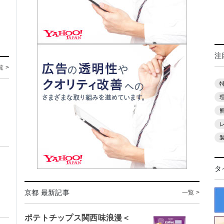
注
覧 >
タ
京都 最新記事
一覧 >
ポテトチップス関西味浪漫＜