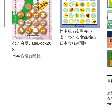
イ
日本産品を世界へ！
よくわかる食品輸出
日本食糧新聞社
都道府県DataBook20
25
日本食糧新聞社
書
最
食
2