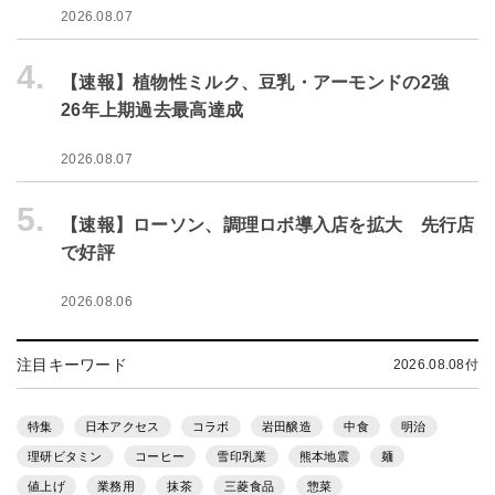
2026.08.07
4.
【速報】植物性ミルク、豆乳・アーモンドの2強
26年上期過去最高達成
2026.08.07
5.
【速報】ローソン、調理ロボ導入店を拡大 先行店
で好評
2026.08.06
注目キーワード
2026.08.08付
特集
日本アクセス
コラボ
岩田醸造
中食
明治
理研ビタミン
コーヒー
雪印乳業
熊本地震
麺
値上げ
業務用
抹茶
三菱食品
惣菜