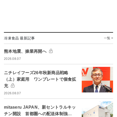
冷凍食品 最新記事
一覧 >
熊本地震、操業再開へ
2026.08.07
ニチレイフーズ26年秋新商品戦略
（上）家庭用 ワンプレートで個食拡
充
2026.08.07
mitaseru JAPAN、新セントラルキッ
チン開設 首都圏への配送体制強…