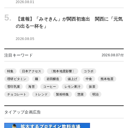
2026.08.01
5.
【速報】「みそきん」が関西初進出 関西に「元気
の出る一杯を」
2026.08.05
注目キーワード
2026.08.07付
特集
日本アクセス
〔熊本地震影響〕
コラボ
理研ビタミン
麺
岩田醸造
値上げ
中食
熊本地震
雪印乳業
海苔
コーヒー
レモン果汁
抹茶
チョコレート
トレンド
製粉特集
惣菜
明治
タイアップ企画広告