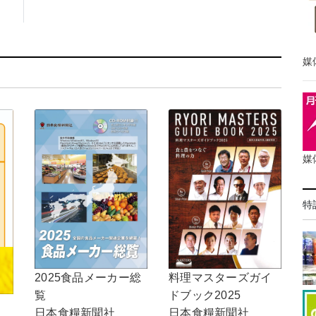
媒
媒
特
2025食品メーカー総
料理マスターズガイ
覧
ドブック2025
日本食糧新聞社
日本食糧新聞社