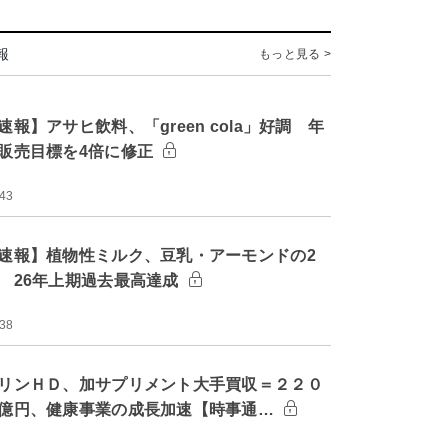
報
もっと見る >
速報】アサヒ飲料、「green cola」好調 年
販売目標を4倍に修正
:43
速報】植物性ミルク、豆乳・アーモンドの2
 26年上期過去最高達成
:38
リンＨＤ、加サプリメント大手買収＝２２０
億円、健康事業の成長加速【時事通…