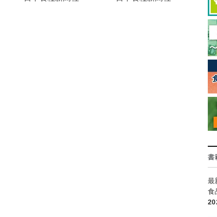
書
最
食
2