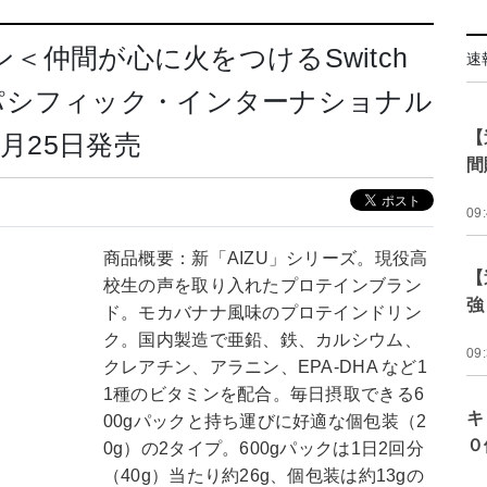
ン＜仲間が心に火をつけるSwitch
速
パシフィック・インターナショナル
【
月25日発売
間
09
商品概要：新「AIZU」シリーズ。現役高
【
校生の声を取り入れたプロテインブラン
強
ド。モカバナナ風味のプロテインドリン
ク。国内製造で亜鉛、鉄、カルシウム、
09
クレアチン、アラニン、EPA-DHA など1
1種のビタミンを配合。毎日摂取できる6
キ
00gパックと持ち運びに好適な個包装（2
０
0g）の2タイプ。600gパックは1日2回分
（40g）当たり約26g、個包装は約13gの