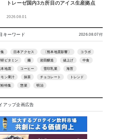
トレーゼ国内3カ所目のアイス生産拠点
2026.08.01
目キーワード
2026.08.07付
特集
日本アクセス
〔熊本地震影響〕
コラボ
理研ビタミン
麺
岩田醸造
値上げ
中食
熊本地震
コーヒー
雪印乳業
海苔
レモン果汁
抹茶
チョコレート
トレンド
製粉特集
惣菜
明治
イアップ企画広告