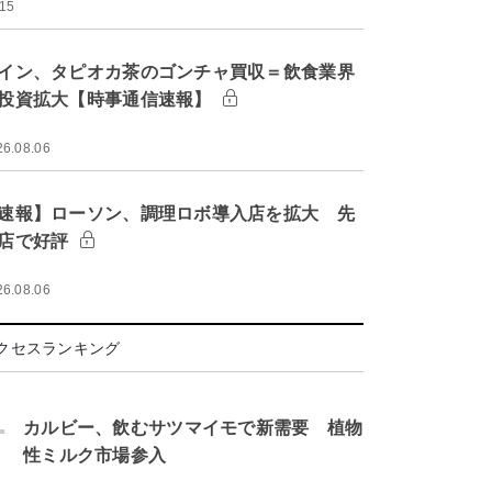
:15
イン、タピオカ茶のゴンチャ買収＝飲食業界
投資拡大【時事通信速報】
26.08.06
速報】ローソン、調理ロボ導入店を拡大 先
店で好評
26.08.06
クセスランキング
.
カルビー、飲むサツマイモで新需要 植物
性ミルク市場参入