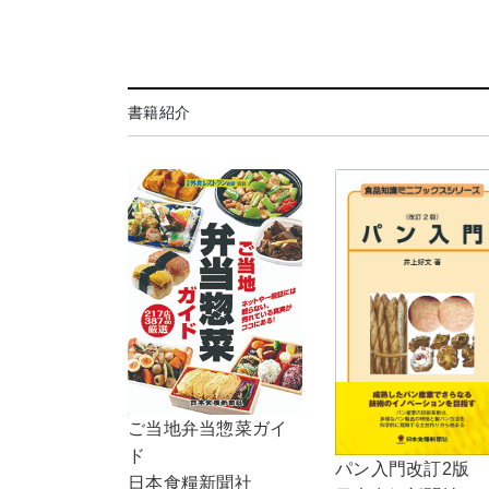
書籍紹介
ご当地弁当惣菜ガイ
ド
パン入門改訂2版
日本食糧新聞社