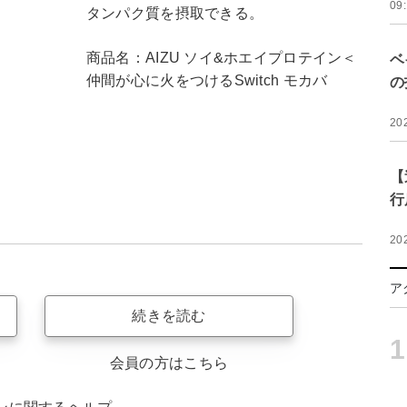
09
タンパク質を摂取できる。
商品名：AIZU ソイ&ホエイプロテイン＜
ベ
仲間が心に火をつけるSwitch モカバ
の
20
【
行
20
ア
続きを読む
1
会員の方はこちら