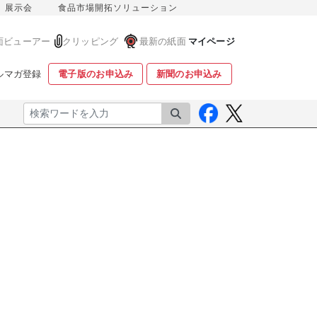
展示会
食品市場開拓ソリューション
面ビューアー
クリッピング
最新の紙面
マイページ
ルマガ登録
電子版のお申込み
新聞のお申込み
検索