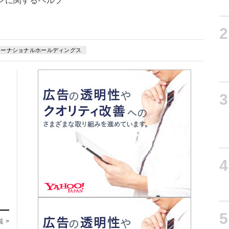
ンに関するヘルプ
2
ターナショナルホールディングス
3
4
5
覧 >