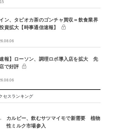
:15
イン、タピオカ茶のゴンチャ買収＝飲食業界
投資拡大【時事通信速報】
26.08.06
速報】ローソン、調理ロボ導入店を拡大 先
店で好評
26.08.06
クセスランキング
.
カルビー、飲むサツマイモで新需要 植物
性ミルク市場参入