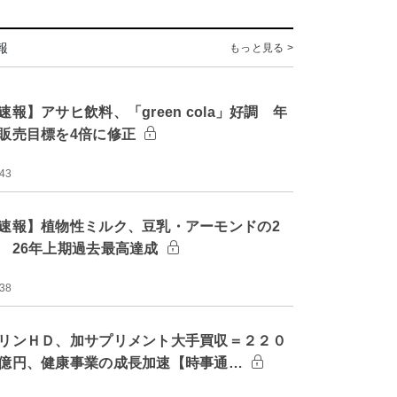
報
もっと見る >
速報】アサヒ飲料、「green cola」好調 年
販売目標を4倍に修正
:43
速報】植物性ミルク、豆乳・アーモンドの2
 26年上期過去最高達成
:38
リンＨＤ、加サプリメント大手買収＝２２０
億円、健康事業の成長加速【時事通…