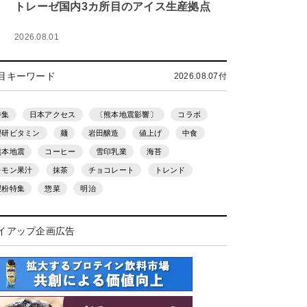
トレーゼ国内3カ所目のアイス生産拠点
2026.08.01
目キーワード
2026.08.07付
特集
日本アクセス
〔熊本地震影響〕
コラボ
理研ビタミン
麺
岩田醸造
値上げ
中食
熊本地震
コーヒー
雪印乳業
海苔
レモン果汁
抹茶
チョコレート
トレンド
製粉特集
惣菜
明治
イアップ企画広告