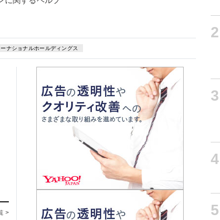
ンに関するヘルプ
2
ターナショナルホールディングス
3
4
5
覧 >