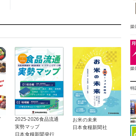
媒
媒
特
イ
2025-2026食品流通
お米の未来
実勢マップ
日本食糧新聞社
日本食糧新聞発行