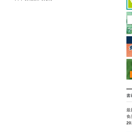
書
最
食
2