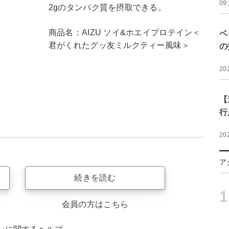
09
2gのタンパク質を摂取できる。
商品名：AIZU ソイ&ホエイプロテイン＜
ベ
君がくれたグッ友ミルクティー風味＞
の
20
【
行
20
ア
続きを読む
1
会員の方はこちら