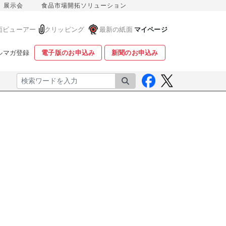
展示会
食品市場開拓ソリューション
面ビューアー
クリッピング
最新の紙面
マイページ
ルマガ登録
電子版のお申込み
新聞のお申込み
検索