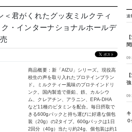
テイン＜君がくれたグッ友ミルクティ
速
ック・インターナショナルホールデ
【
発売
間
09
商品概要：新「AIZU」シリーズ。現役高
【
校生の声を取り入れたプロテインブラン
強
ド。ミルクティー風味のプロテインドリ
ンク。国内製造で亜鉛、鉄、カルシウ
09
ム、クレアチン、アラニン、EPA-DHA
など11種のビタミンを配合。毎日摂取で
キ
きる600gパックと持ち運びに好適な個包
０
装（20g）の2タイプ。600gパックは1日
2回分（40g）当たり約24g、個包装は約1