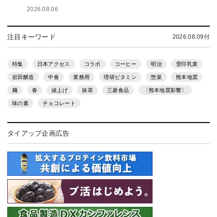
2026.08.06
注目キーワード
2026.08.09付
特集
日本アクセス
コラボ
コーヒー
明治
雪印乳業
岩田醸造
中食
業務用
理研ビタミン
惣菜
熊本地震
麺
春
値上げ
抹茶
三菱食品
〔熊本地震影響〕
味の素
チョコレート
タイアップ企画広告