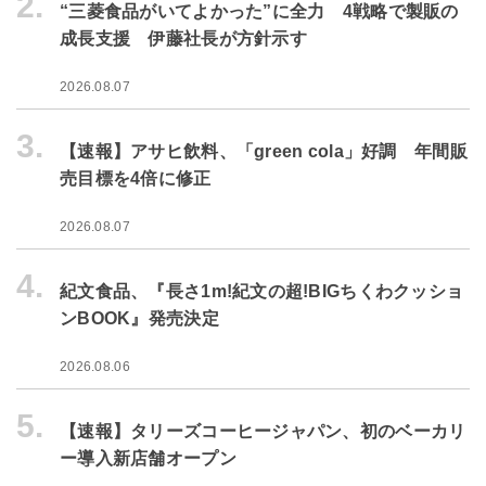
2.
“三菱食品がいてよかった”に全力 4戦略で製販の
成長支援 伊藤社長が方針示す
2026.08.07
3.
【速報】アサヒ飲料、「green cola」好調 年間販
売目標を4倍に修正
2026.08.07
4.
紀文食品、『長さ1m!紀文の超!BIGちくわクッショ
ンBOOK』発売決定
2026.08.06
5.
【速報】タリーズコーヒージャパン、初のベーカリ
ー導入新店舗オープン