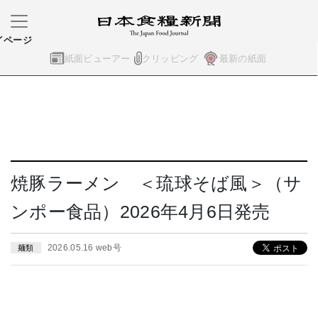
イページ
紙面ビューアー
クリッピング
最新の紙面
焼豚ラーメン ＜琉球そば風＞（サ
ンポー食品）2026年4月6日発売
2026.05.16 web号
麺類