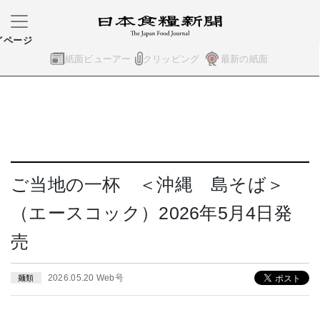
イページ
紙面ビューアー
クリッピング
最新の紙面
ご当地の一杯 ＜沖縄 島そば＞
（エースコック）2026年5月4日発
売
2026.05.20 Web号
麺類