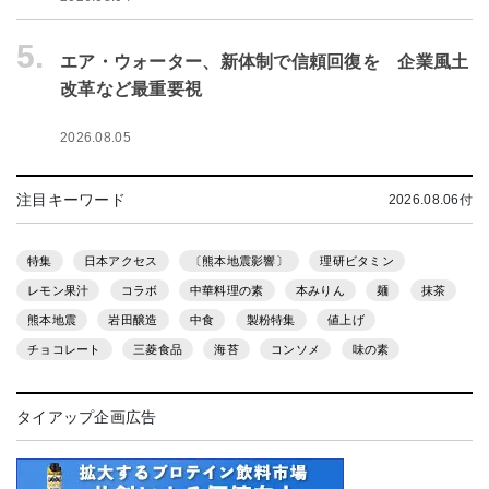
5.
エア・ウォーター、新体制で信頼回復を 企業風土
改革など最重要視
2026.08.05
注目キーワード
2026.08.06付
特集
日本アクセス
〔熊本地震影響〕
理研ビタミン
レモン果汁
コラボ
中華料理の素
本みりん
麺
抹茶
熊本地震
岩田醸造
中食
製粉特集
値上げ
チョコレート
三菱食品
海苔
コンソメ
味の素
タイアップ企画広告