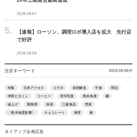
26年上期過去最高達成
2026.08.07
5.
【速報】ローソン、調理ロボ導入店を拡大 先行店
で好評
2026.08.06
注目キーワード
2026.08.08付
特集
日本アクセス
コラボ
岩田醸造
中食
明治
理研ビタミン
コーヒー
雪印乳業
熊本地震
麺
値上げ
業務用
抹茶
三菱食品
惣菜
〔熊本地震影響〕
チョコレート
海苔
春
タイアップ企画広告