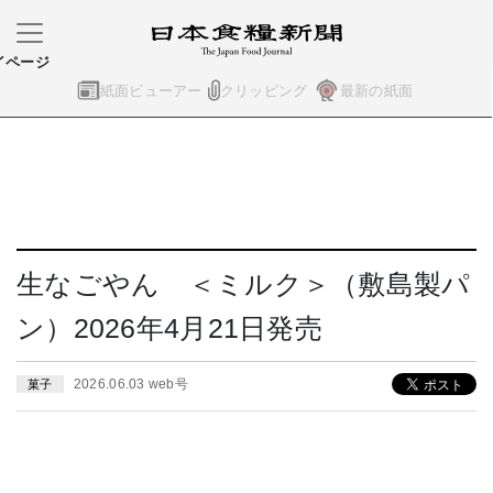
イページ
紙面ビューアー
クリッピング
最新の紙面
生なごやん ＜ミルク＞（敷島製パ
ン）2026年4月21日発売
2026.06.03 web号
菓子