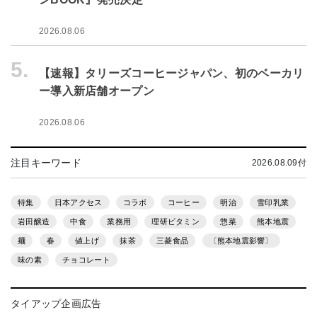
2026.08.06
5.
【速報】タリーズコーヒージャパン、初のベーカリ
ー導入新店舗オープン
2026.08.06
注目キーワード
2026.08.09付
特集
日本アクセス
コラボ
コーヒー
明治
雪印乳業
岩田醸造
中食
業務用
理研ビタミン
惣菜
熊本地震
麺
春
値上げ
抹茶
三菱食品
〔熊本地震影響〕
味の素
チョコレート
タイアップ企画広告