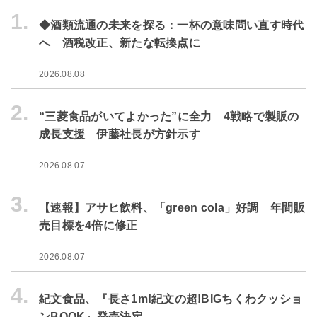
1.
◆酒類流通の未来を探る：一杯の意味問い直す時代
へ 酒税改正、新たな転換点に
2026.08.08
2.
“三菱食品がいてよかった”に全力 4戦略で製販の
成長支援 伊藤社長が方針示す
2026.08.07
3.
【速報】アサヒ飲料、「green cola」好調 年間販
売目標を4倍に修正
2026.08.07
4.
紀文食品、『長さ1m!紀文の超!BIGちくわクッショ
ンBOOK』発売決定