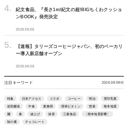
4.
紀文食品、『長さ1m!紀文の超!BIGちくわクッショ
ンBOOK』発売決定
2026.08.06
5.
【速報】タリーズコーヒージャパン、初のベーカリ
ー導入新店舗オープン
2026.08.06
注目キーワード
2026.08.09付
特集
日本アクセス
コラボ
コーヒー
明治
雪印乳業
岩田醸造
中食
業務用
理研ビタミン
惣菜
熊本地震
麺
春
値上げ
抹茶
三菱食品
〔熊本地震影響〕
味の素
チョコレート