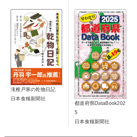
滝椎戸寒の乾物日記
日本食糧新聞社
都道府県DataBook202
5
日本食糧新聞社