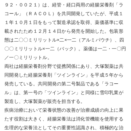
９２・００２１）は、経管・経口両用の経腸栄養剤「ラ
コール」（ＲＡＣＯＬ）を共同開発していたが、平成１
１年１０月１日をもって製造承認を取得、薬価基準に収
載されたため１２月１４日から発売を開始した。包装形
態は二〇〇ミリリットル×二×一二（アルミパウチ）、四
〇〇ミリリットル×一二（バック）。薬価は一二・一〇円
／一〇ミリリットル。
両社は経腸栄養剤分野で提携関係にあり、大塚製薬は共
同開発した経腸栄養剤「ツインライン」を平成５年から
発売している。共同開発の第二号製品である「ラコー
ル」は、第一号の「ツインライン」と同様に雪印乳業が
製造し、大塚製薬が販売を担当する。
疾病治療において栄養状態の改善が治療成績の向上に果
たす役割は大きく、経腸栄養法は消化管機能を使用する
生理的な栄養法としてその重要性認識され、積極的な治