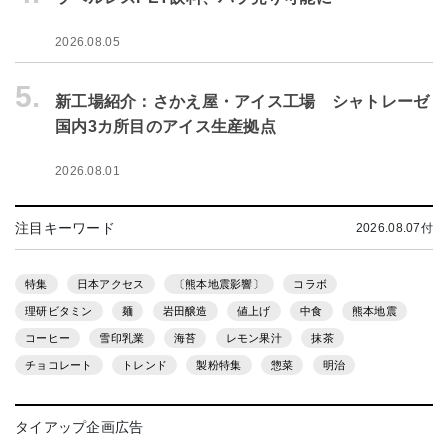
2026.08.05
5.
新工場紹介：さかえ屋・アイス工場 シャトレーゼ
国内3カ所目のアイス生産拠点
2026.08.01
注目キーワード
2026.08.07付
特集
日本アクセス
〔熊本地震影響〕
コラボ
理研ビタミン
麺
岩田醸造
値上げ
中食
熊本地震
コーヒー
雪印乳業
海苔
レモン果汁
抹茶
チョコレート
トレンド
製粉特集
惣菜
明治
タイアップ企画広告