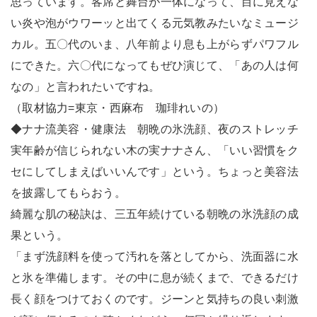
思っています。客席と舞台が一体になって、目に見えな
い炎や泡がウワーッと出てくる元気教みたいなミュージ
カル。五〇代のいま、八年前より息も上がらずパワフル
にできた。六〇代になってもぜひ演じて、「あの人は何
なの」と言われたいですね。
（取材協力=東京・西麻布 珈琲れいの）
◆ナナ流美容・健康法 朝晩の氷洗顔、夜のストレッチ
実年齢が信じられない木の実ナナさん、「いい習慣をク
セにしてしまえばいいんです」という。ちょっと美容法
を披露してもらおう。
綺麗な肌の秘訣は、三五年続けている朝晩の氷洗顔の成
果という。
「まず洗顔料を使って汚れを落としてから、洗面器に水
と氷を準備します。その中に息が続くまで、できるだけ
長く顔をつけておくのです。ジーンと気持ちの良い刺激