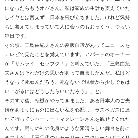
になったらもうオバさん。私は家族の生計も支えていた
しイヤとは言えず、日本を飛び立ちました。けれど気持
ちは萎えてしまっていて人に会うのもおっくう、つらい
毎日です。
その頃、三島由紀夫さんの割腹自殺があってニュースを
テレビで見たことを覚えています。アパートのオーナー
が「サムライ セップク！」と叫んでいた。「三島由紀
夫さんはそれだけの思いがあって自害したんだ。私はど
うなって死ぬんだろう、死なないで現状から少しでもは
い上がるにはどうしたらいいだろう」、と。
そのすぐ後、転機がやってきました。ある日本人のご夫
婦があまりにも外に出ない私を心配し、ラスベガスに連
れて行ってシャーリー・マクレーンさんを観せてくれた
んです。踊りの神の化身のような素晴らしい舞台を前に
その人が、「三〇代のシャーリー・マクレーンはアメリ