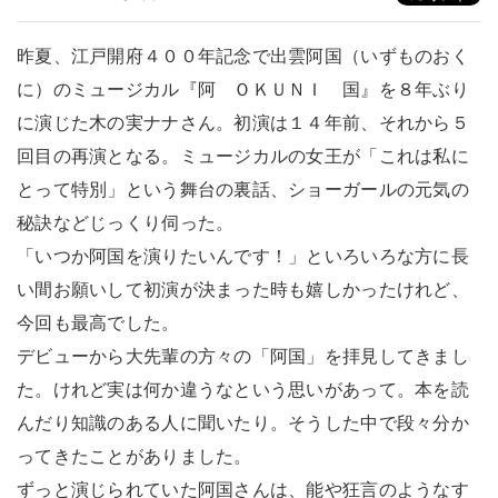
昨夏、江戸開府４００年記念で出雲阿国（いずものおく
に）のミュージカル『阿 ＯＫＵＮＩ 国』を８年ぶり
に演じた木の実ナナさん。初演は１４年前、それから５
回目の再演となる。ミュージカルの女王が「これは私に
とって特別」という舞台の裏話、ショーガールの元気の
秘訣などじっくり伺った。
「いつか阿国を演りたいんです！」といろいろな方に長
い間お願いして初演が決まった時も嬉しかったけれど、
今回も最高でした。
デビューから大先輩の方々の「阿国」を拝見してきまし
た。けれど実は何か違うなという思いがあって。本を読
んだり知識のある人に聞いたり。そうした中で段々分か
ってきたことがありました。
ずっと演じられていた阿国さんは、能や狂言のようなす