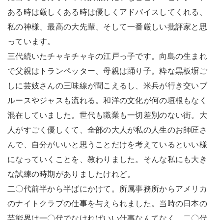
ある時は厳しくある時は優しくアドバイスしてくれる、
私の神様、最高の大先輩、そして一番厳しい批評家と思
っています。
三代続いたチャキチャキの江戸っ子です。向島の生まれ
で父親はトランペッター、母親は踊り子。粋な黒板塀ご
しに芸妓さんの三味線が聞こえるし、米兵が行き交いブ
ルースやジャスも流れる。和洋の文化が何の垣根もなく
混在していました。世代も職業も一切差別のない街。大
人がすごく優しくて、全部の大人が私の人生のお師匠さ
んで、自分がいいと思うことだけを考えているといい様
になっていくことを、教わりました。そんな私にも大き
な試練の時期がありましたけれど。
二〇代前半から半ばにかけて。所属事務所からアメリカ
のナイトクラブの仕事を与えられました。当時の日本の
芸能界は一〇代でなければいい仕事なんてなく、二〇代