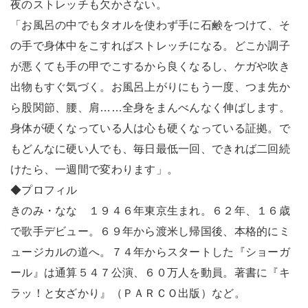
夜のストレッチも欠かさない。
「お風呂の中でもタオルを使わず手に石鹸をつけて、そ
の手で身体中をこすればストレッチになる。どこか調子
が悪くても手の甲でこするから良くなるし、ケガや吹き
出物もすぐ気づく。お風呂上がりにもう一度、つま先か
ら股関節、腰、肩……全身をまんべんなく伸ばします。
身体が硬くなっている人は心も硬くなっている証拠。で
もどんなに硬い人でも、毎日最低一回、できれば二回続
けたら、一週間で変わります」。
◆プロフィル
きのみ・なな １９４６年東京生まれ。６２年、１６歳
で歌手デビュー。６９年から渡米し帰国後、本格的にミ
ュージカルの道へ。７４年からスタートした『ショーガ
ール』は通算５４７公演、６０万人を動員。著書に『キ
ラッ！と女ざかり』（ＰＡＲＣＯ出版）など。