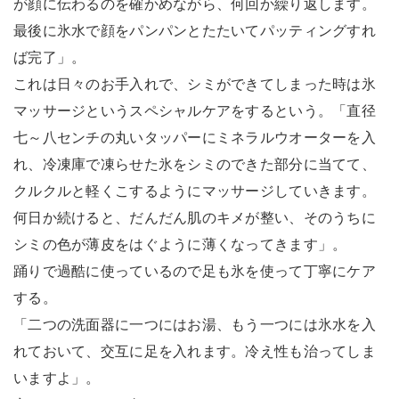
が顔に伝わるのを確かめながら、何回か繰り返します。
最後に氷水で顔をパンパンとたたいてパッティングすれ
ば完了」。
これは日々のお手入れで、シミができてしまった時は氷
マッサージというスペシャルケアをするという。「直径
七～八センチの丸いタッパーにミネラルウオーターを入
れ、冷凍庫で凍らせた氷をシミのできた部分に当てて、
クルクルと軽くこするようにマッサージしていきます。
何日か続けると、だんだん肌のキメが整い、そのうちに
シミの色が薄皮をはぐように薄くなってきます」。
踊りで過酷に使っているので足も氷を使って丁寧にケア
する。
「二つの洗面器に一つにはお湯、もう一つには氷水を入
れておいて、交互に足を入れます。冷え性も治ってしま
いますよ」。