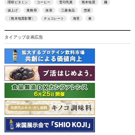
理研ビタミン
コーヒー
雪印乳業
熊本地震
麺
値上げ
業務用
抹茶
三菱食品
惣菜
〔熊本地震影響〕
チョコレート
海苔
春
タイアップ企画広告