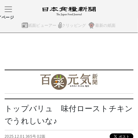
イページ
紙面ビューアー
クリッピング
最新の紙面
トップバリュ 味付ローストチキン
でうれしいな♪
2025.12.01 365号 02面