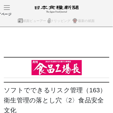
イページ
紙面ビューアー
クリッピング
最新の紙面
ソフトでできるリスク管理（163）
衛生管理の落とし穴〈2〉食品安全
文化