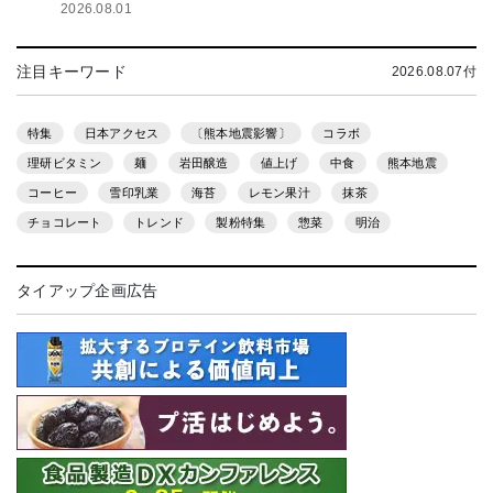
2026.08.01
注目キーワード
2026.08.07付
特集
日本アクセス
〔熊本地震影響〕
コラボ
理研ビタミン
麺
岩田醸造
値上げ
中食
熊本地震
コーヒー
雪印乳業
海苔
レモン果汁
抹茶
チョコレート
トレンド
製粉特集
惣菜
明治
タイアップ企画広告