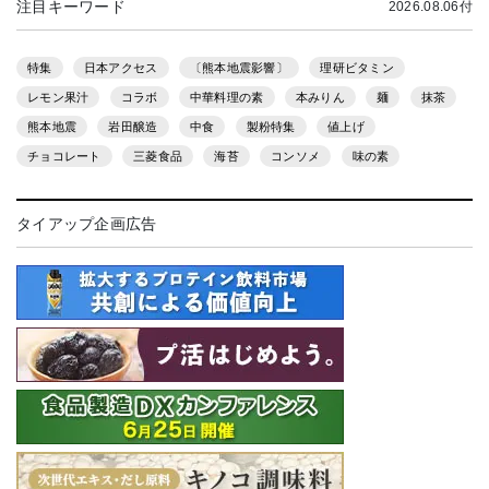
注目キーワード
2026.08.06付
特集
日本アクセス
〔熊本地震影響〕
理研ビタミン
レモン果汁
コラボ
中華料理の素
本みりん
麺
抹茶
熊本地震
岩田醸造
中食
製粉特集
値上げ
チョコレート
三菱食品
海苔
コンソメ
味の素
タイアップ企画広告