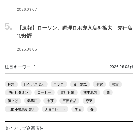
2026.08.07
5.
【速報】ローソン、調理ロボ導入店を拡大 先行店
で好評
2026.08.06
注目キーワード
2026.08.08付
特集
日本アクセス
コラボ
岩田醸造
中食
明治
理研ビタミン
コーヒー
雪印乳業
熊本地震
麺
値上げ
業務用
抹茶
三菱食品
惣菜
〔熊本地震影響〕
チョコレート
海苔
春
タイアップ企画広告