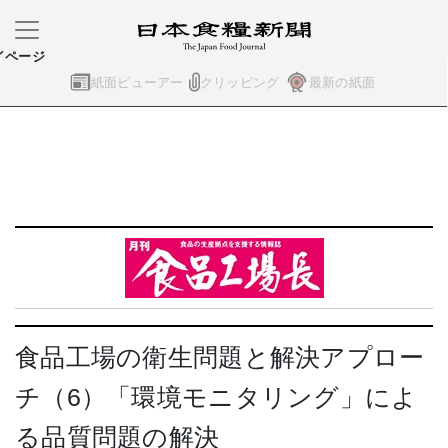
イページ
紙面ビューアー
クリッピング
最新の紙面
食品工場の衛生問題と解決アプロー
チ（6）「環境モニタリング」によ
る品質問題の解決