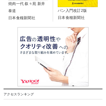
焼肉一代 叙々苑 新井
パン入門改訂2版
泰道
日本食糧新聞社
日本食糧新聞社
アクセスランキング