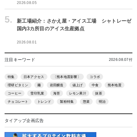
2026.08.05
5.
新工場紹介：さかえ屋・アイス工場 シャトレーゼ
国内3カ所目のアイス生産拠点
2026.08.01
注目キーワード
2026.08.07付
特集
日本アクセス
〔熊本地震影響〕
コラボ
理研ビタミン
麺
岩田醸造
値上げ
中食
熊本地震
コーヒー
雪印乳業
海苔
レモン果汁
抹茶
チョコレート
トレンド
製粉特集
惣菜
明治
タイアップ企画広告