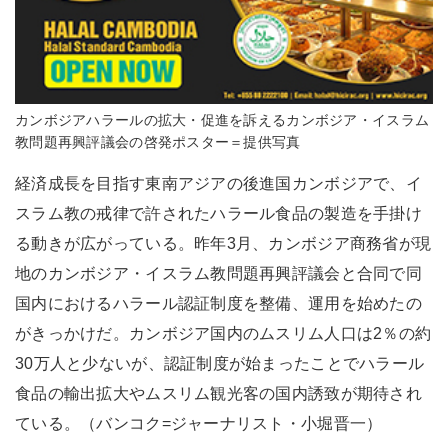
カンボジアハラールの拡大・促進を訴えるカンボジア・イスラム
教問題再興評議会の啓発ポスター＝提供写真
経済成長を目指す東南アジアの後進国カンボジアで、イ
スラム教の戒律で許されたハラール食品の製造を手掛け
る動きが広がっている。昨年3月、カンボジア商務省が現
地のカンボジア・イスラム教問題再興評議会と合同で同
国内におけるハラール認証制度を整備、運用を始めたの
がきっかけだ。カンボジア国内のムスリム人口は2％の約
30万人と少ないが、認証制度が始まったことでハラール
食品の輸出拡大やムスリム観光客の国内誘致が期待され
ている。（バンコク=ジャーナリスト・小堀晋一）