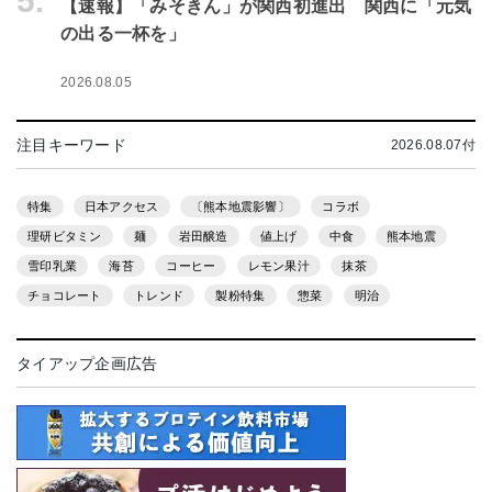
5.
【速報】「みそきん」が関西初進出 関西に「元気
の出る一杯を」
2026.08.05
注目キーワード
2026.08.07付
特集
日本アクセス
〔熊本地震影響〕
コラボ
理研ビタミン
麺
岩田醸造
値上げ
中食
熊本地震
雪印乳業
海苔
コーヒー
レモン果汁
抹茶
チョコレート
トレンド
製粉特集
惣菜
明治
タイアップ企画広告