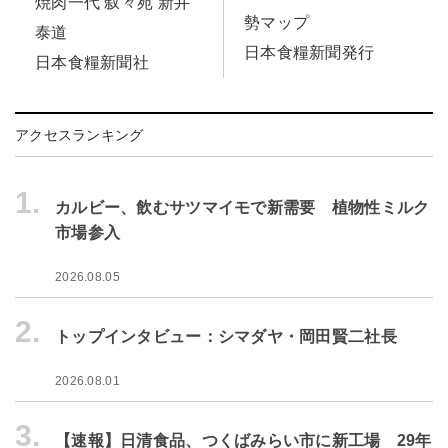
焼肉一代 叙々苑 新井
勢マップ
泰道
日本食糧新聞発行
日本食糧新聞社
アクセスランキング
1.
カルビー、飲むサツマイモで新需要 植物性ミルク
市場参入
2026.08.05
2.
トップインタビュー：シマダヤ・岡田賢二社長
2026.08.01
3.
【速報】日清食品、つくばみらい市に新工場 29年