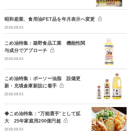
昭和産業、食用油PET品を年月表示へ変更
2026.08.03
こめ油特集：築野食品工業 機能性関
与成分でアプローチ
2026.08.03
こめ油特集：ボーソー油脂 設備更
新・充填倉庫新設に着手
2026.08.03
◆こめ油特集：“万能選手”として拡
大 25年家庭用200億円超
2026.08.03