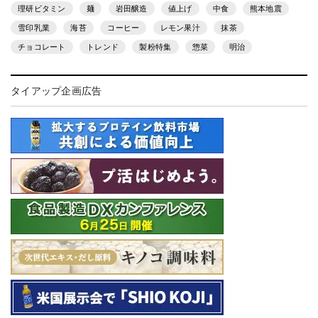
理研ビタミン
麺
岩田醸造
値上げ
中食
熊本地震
雪印乳業
海苔
コーヒー
レモン果汁
抹茶
チョコレート
トレンド
製粉特集
惣菜
明治
タイアップ企画広告