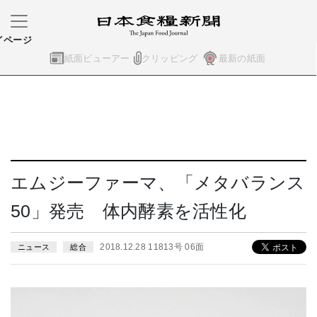
イページ
紙面ビューアー
クリッピング
最新の紙面
エムジーファーマ、「メタバランス
50」発売 体内酵素を活性化
2018.12.28 11813号 06面
ニュース
総合