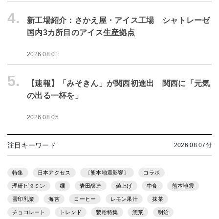
4.
新工場紹介：さかえ屋・アイス工場 シャトレーゼ
国内3カ所目のアイス生産拠点
2026.08.01
5.
【速報】「みそきん」が関西初進出 関西に「元気
の出る一杯を」
2026.08.05
注目キーワード
2026.08.07付
特集
日本アクセス
〔熊本地震影響〕
コラボ
理研ビタミン
麺
岩田醸造
値上げ
中食
熊本地震
雪印乳業
海苔
コーヒー
レモン果汁
抹茶
チョコレート
トレンド
製粉特集
惣菜
明治